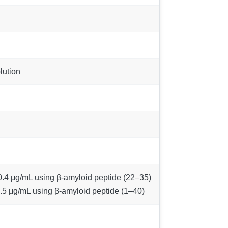
lution
0.4 μg/mL using β-amyloid peptide (22–35)
.5 μg/mL using β-amyloid peptide (1–40)