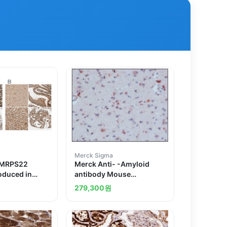
Merck Sigma
-MRPS22
Merck Anti- -Amyloid
oduced in
antibody Mouse
monoclonal
279,300
원