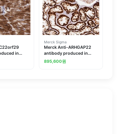
Merck Sigma
-C22orf29
Merck Anti-ARHGAP22
oduced in
antibody produced in
rabbit
895,600
원