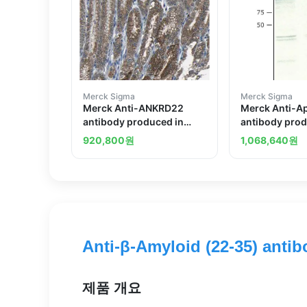
Merck Sigma
Merck Sigma
Merck Anti-ANKRD22
Merck Anti-A
antibody produced in
antibody prod
rabbit
rabbit
920,800
원
1,068,640
원
Anti-β-Amyloid (22-35) antib
제품 개요