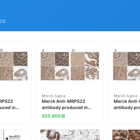
세요
Merck Sigma
Merck Sigma
MRPS22
Merck Anti-MRPS22
Merck Anti
uced in
antibody produced in
antibody pr
rabbit
rabbit
920,800
원