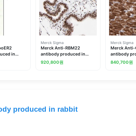
Merck Sigma
Merck Sigma
poER2
Merck Anti-RBM22
Merck Anti
uced in
antibody produced in
antibody pr
rabbit
rabbit
920,800
원
840,700
원
ody produced in rabbit