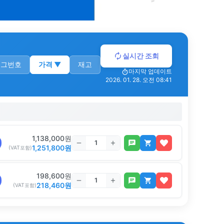
실시간 조회
로그번호
가격
▼
재고
마지막 업데이트
2026. 01. 28. 오전 08:41
1,138,000
원
1,251,800
원
(VAT포함)
198,600
원
218,460
원
(VAT포함)