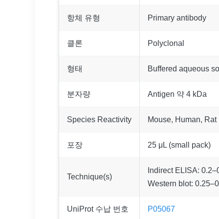
항체 유형
Primary antibody
클론
Polyclonal
형태
Buffered aqueous so
분자량
Antigen 약 4 kDa
Species Reactivity
Mouse, Human, Rat
포장
25 μL (small pack)
Indirect ELISA: 0.2–
Technique(s)
Western blot: 0.25–0
UniProt 수납 번호
P05067