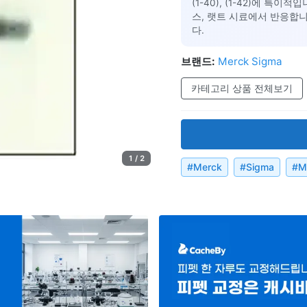
(1-40), (1-42)에 특이적입
스, 랫트 시료에서 반응합
다.
브랜드:
Merck Sigma
카테고리 상품 전체보기
1 / 2
#
Merck
#
Sigma
#
M