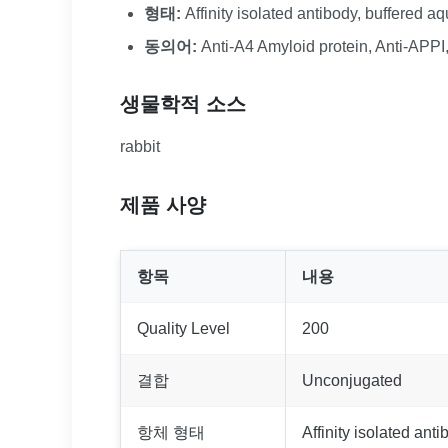
형태:
Affinity isolated antibody, buffered a
동의어:
Anti-A4 Amyloid protein, Anti-APPI
생물학적 소스
rabbit
제품 사양
항목
내용
Quality Level
200
결합
Unconjugated
항체 형태
Affinity isolated ant