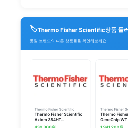
🏷️
상품 둘
Thermo Fisher Scientific
동일 브랜드의 다른 상품들을 확인해보세요
Thermo Fisher Scientific
Thermo Fisher Sc
Thermo Fisher Scientific
Thermo Fisher
Axiom 384HT
GeneChip WT
Consumables Kit for QC
Reagent Kit, 1
439,300
원
1,941,200
원