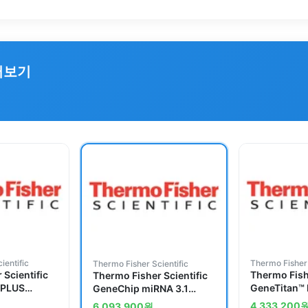
러보기
ientific
Thermo Fisher 
Thermo Fisher Scientific
 Scientific
Thermo Fishe
Thermo Fisher Scientific
 PLUS
GeneTitan™ 
GeneChip miRNA 3.1
0 Reactions
Wash, and St
Array Plate, 1 x 24 array
4,333,200
6,093,900
원