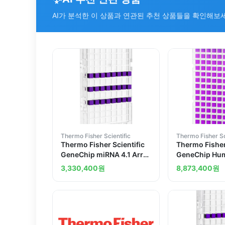
AI가 분석한 이 상품과 연관된 추천 상품들을 확인해보
Thermo Fisher Scientific
Thermo Fisher Sc
Thermo Fisher Scientific
Thermo Fisher
GeneChip miRNA 4.1 Array
GeneChip Hum
Plate 1 x 24-array plate
ST Array Plate
3,330,400
원
8,873,400
원
plate