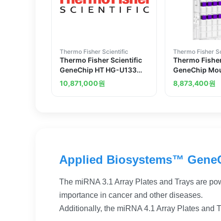
Thermo Fisher Scientific
Thermo Fisher Sc
Thermo Fisher Scientific
Thermo Fisher
GeneChip HT HG-U133
GeneChip Mou
PM Array Plate
ST Array Plate
10,871,000
원
8,873,400
원
plate
Applied Biosystems™ GeneC
The miRNA 3.1 Array Plates and Trays are pow
importance in cancer and other diseases.
Additionally, the miRNA 4.1 Array Plates and T