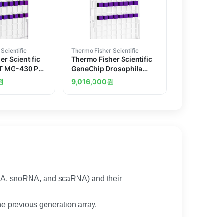
Scientific
Thermo Fisher Scientific
r Scientific
Thermo Fisher Scientific
T MG-430 PM
GeneChip Drosophila
Gene 1.1 ST Array Plate
원
9,016,000
원
RNA, snoRNA, and scaRNA) and their
he previous generation array.