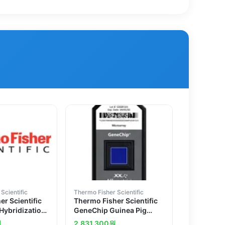
Scientific
Thermo Fisher Scientific
r Scientific
Thermo Fisher Scientific
Hybridization,
GeneChip Guinea Pig
ain Kit for
Gene 1.0 ST Array, 6
원
2,831,300
원