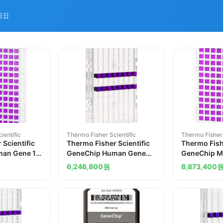
세요
ientific
Thermo Fisher Scientific
Thermo Fisher 
 Scientific
Thermo Fisher Scientific
Thermo Fishe
an Gene 1.1
GeneChip Human Gene
GeneChip M
 1 x 96 array
2.1 ST Array Plate 1 x 16
ST Array Pla
6,246,800
원
8,873,400
array plate
plate