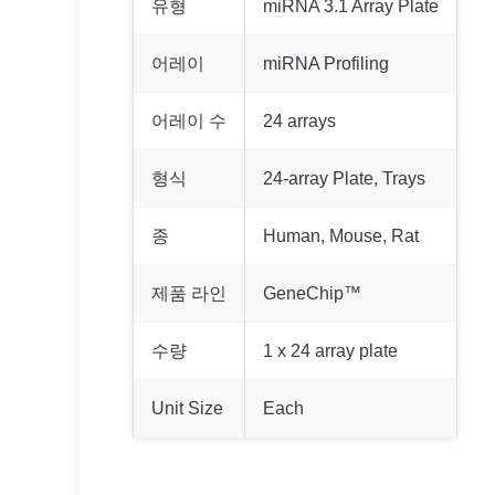
유형
miRNA 3.1 Array Plate
어레이
miRNA Profiling
어레이 수
24 arrays
형식
24-array Plate, Trays
종
Human, Mouse, Rat
제품 라인
GeneChip™
수량
1 x 24 array plate
Unit Size
Each