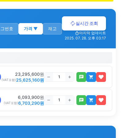
실시간 조회
로그번호
가격
▼
재고
마지막 업데이트
2025. 07. 28. 오후 03:17
23,295,600
원
25,625,160
원
(VAT포함)
6,093,900
원
6,703,290
원
(VAT포함)