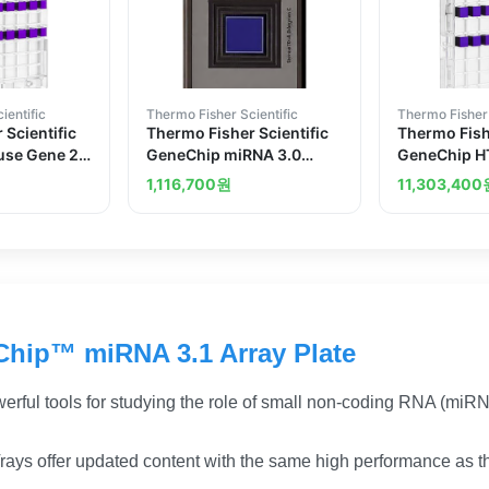
ientific
Thermo Fisher Scientific
Thermo Fisher 
 Scientific
Thermo Fisher Scientific
Thermo Fishe
se Gene 2.1
GeneChip miRNA 3.0
GeneChip H
 1 x 24 array
Array
Array Plate
1,116,700
원
11,303,400
hip™ miRNA 3.1 Array Plate
erful tools for studying the role of small non-coding RNA (mi
rays offer updated content with the same high performance as t