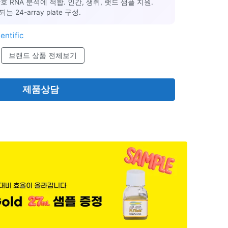
비암호 RNA 분석에 적합. 인간, 생쥐, 랫드 샘플 지원.
 24-array plate 구성.
entific
브랜드 상품 전체보기
제품상담