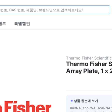
벤트
특별할인
Thermo Fisher Scientific
Thermo Fisher S
Array Plate, 1 x 
✦
상품 한눈에 보기
miRNA, snoRNA, scaRN