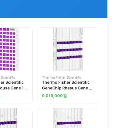
Scientific
Thermo Fisher Scientific
r Scientific
Thermo Fisher Scientific
ouse Gene 1.1
GeneChip Rhesus Gene 1.1
te 1 x 96 array
ST Array Plate
원
9,016,000
원