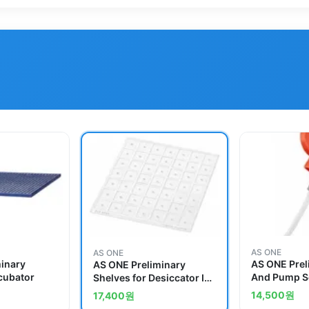
AS ONE
AS ONE
minary
AS ONE Prel
AS ONE Preliminary
ncubator
And Pump Se
Shelves for Desiccator IW,
Wrap 500
HW
14,500
원
17,400
원