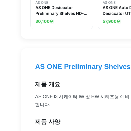
AS ONE
AS ONE
AS ONE Desiccator
AS ONE Auto 
Preliminary Shelves ND-1
Desiccator UT
3 4
Preliminary S
30,100
원
57,900
원
AS ONE Preliminary Shelves 
제품 개요
AS ONE 데시케이터 IW 및 HW 시리즈용 예
합니다.
제품 사양