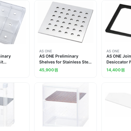
AS ONE
AS ONE
minary
AS ONE Preliminary
AS ONE Join
it
Shelves for Stainless Steel
Desiccator 
Desiccator SD
45,900
원
14,400
원