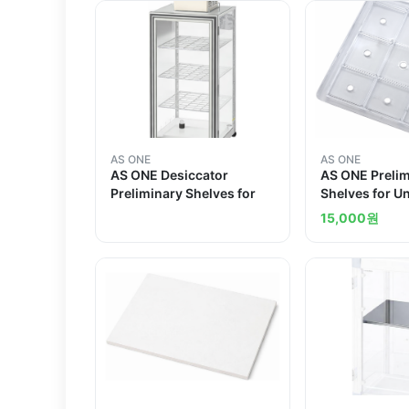
AS ONE
AS ONE
AS ONE Desiccator
AS ONE Preli
Preliminary Shelves for
Shelves for Un
Desiccator
15,000
원