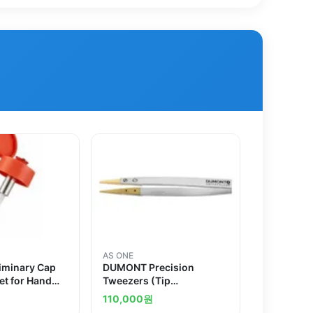
AS ONE
iminary Cap
DUMONT Precision
t for Hand
Tweezers (Tip
Replacement Type)and
110,000
원
others