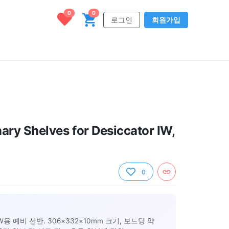
0
0
로그인
회원가입
ary Shelves for Desiccator IW,
0
HW용 예비 선반. 306×332×10mm 크기, 보드당 약