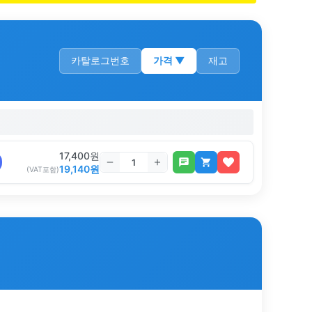
카탈로그번호
가격
▼
재고
17,400
원
19,140
원
(VAT포함)