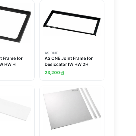
AS ONE
t Frame for
AS ONE Joint Frame for
IW HW H
Desiccator IW HW 2H
23,200
원