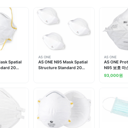
AS ONE
AS ONE
ask Spatial
AS ONE N95 Mask Spatial
AS ONE Prot
ndard 20
Structure Standard 20
N95 보호 마
Pieces
93,000
원