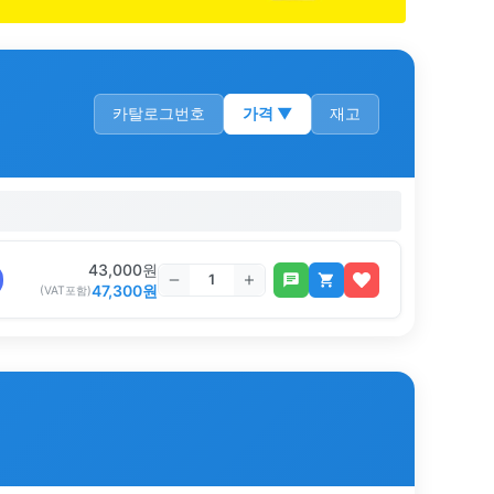
카탈로그번호
가격
▼
재고
43,000
원
47,300
원
(VAT포함)