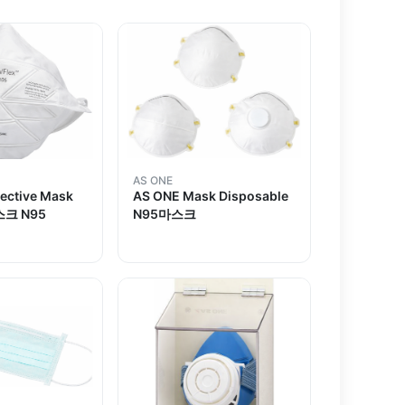
AS ONE
ective Mask
AS ONE Mask Disposable
스크 N95
N95마스크