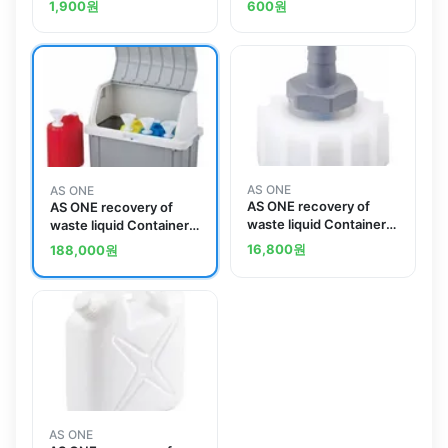
1,900
원
600
원
AS ONE
AS ONE
AS ONE recovery of
AS ONE recovery of
waste liquid Container
waste liquid Container
(For Tube Connection
Storage Box AP04
16,800
원
188,000
원
Cap) Cap with
Nozzleand others
AS ONE