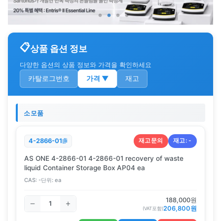
상품 옵션 정보
다양한 옵션의 상품 정보와 가격을 확인하세요
카탈로그번호
가격
▼
재고
소모품
재고문의
재고:
-
4-2866-01
AS ONE 4-2866-01 4-2866-01 recovery of waste
liquid Container Storage Box AP04 ea
CAS:
-
단위:
ea
188,000
원
206,800
원
(VAT포함)