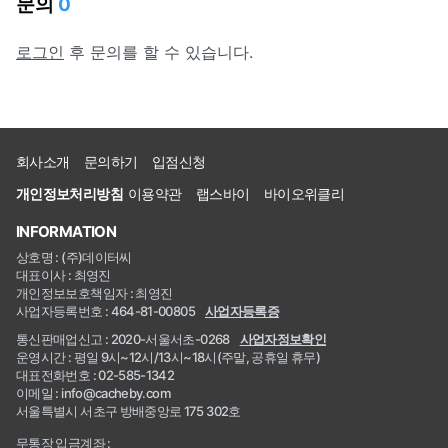
문의
0
로그인
후 문의를 할 수 있습니다.
회사소개
문의하기
입점신청
개인정보처리방침
이용약관
랩스바이
바이오위클리
INFORMATION
상호명 : (주)데이터씨
대표이사 : 최영진
개인정보보호책임자 : 최영진
사업자등록번호 : 464-81-00805
사업자등록증
통신판매업신고 : 2020-서울서초-0268
사업자정보확인
운영시간 : 평일 9시~12시/13시~18시(주말, 공휴일 휴무)
대표전화번호 : 02-585-1342
이메일 : info@cacheby.com
서울특별시 서초구 방배중앙로 175 302호
무통장 입금계좌 :