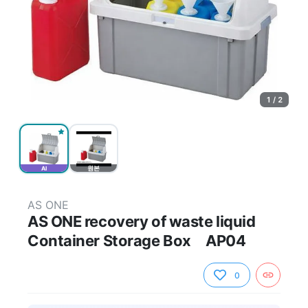
1 / 2
AI
원본
AS ONE
AS ONE recovery of waste liquid
Container Storage Box AP04
0