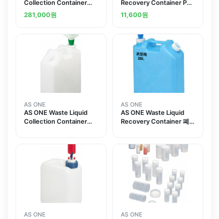
Collection Container
Recovery Container PE
Blueand others
20L 폐액 회수용기 노즐부
281,000
원
11,600
원
착 PE제
AS ONE
AS ONE
AS ONE Waste Liquid
AS ONE Waste Liquid
Collection Container
Recovery Container 폐
Green
액회수용기
AS ONE
AS ONE