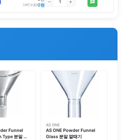
0
원
(VAT포함)
AS ONE
der Funnel
AS ONE Powder Funnel
on Type 분말 깔
Glass 분말 깔때기