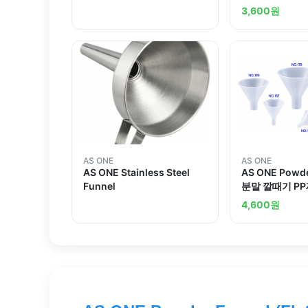
3,600
원
AS ONE
AS ONE
AS ONE Stainless Steel
AS ONE Powde
Funnel
분말 깔때기 P
4,600
원