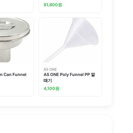
91,800
원
AS ONE
m Can Funnel
AS ONE Poly Funnel PP 깔
때기
4,100
원