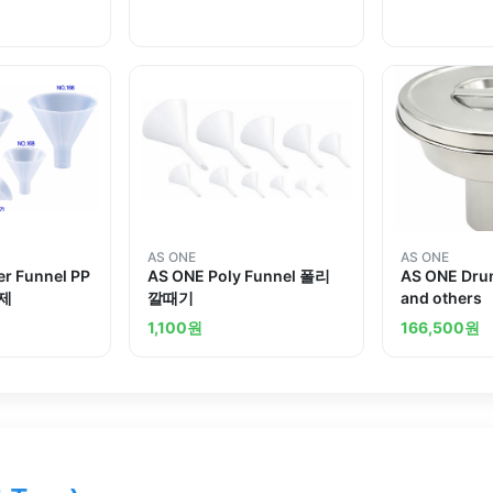
때기
AS ONE
AS ONE
r Funnel PP
AS ONE Poly Funnel 폴리
AS ONE Dru
P제
깔때기
and others
1,100
원
166,500
원