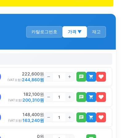
카탈로그번호
가격
▼
재고
222,600
원
244,860
원
(VAT포함)
182,100
원
200,310
원
(VAT포함)
148,400
원
163,240
원
(VAT포함)
0
원