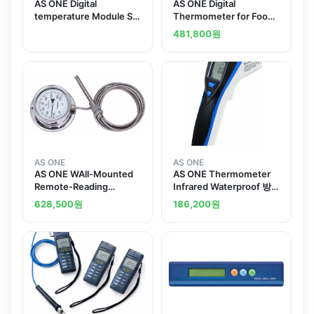
AS ONE Digital
AS ONE Digital
temperature Module S-
Thermometer for Food
W01A
식품용디지털 온도계
481,800
원
AS ONE
AS ONE
AS ONE WAll-Mounted
AS ONE Thermometer
Remote-Reading
Infrared Waterproof 방
Thermometer 벽걸이식
수 방사 온도계
628,500
원
186,200
원
원격측정 온도계