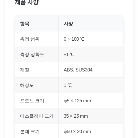
제품 사양
항목
사양
측정 범위
0 ~ 100 ℃
측정 정확도
±1 ℃
재질
ABS, SUS304
해상도
1 ℃
프로브 크기
φ5 × 125 mm
디스플레이 크기
35 × 25 mm
본체 크기
φ50 × 20 mm