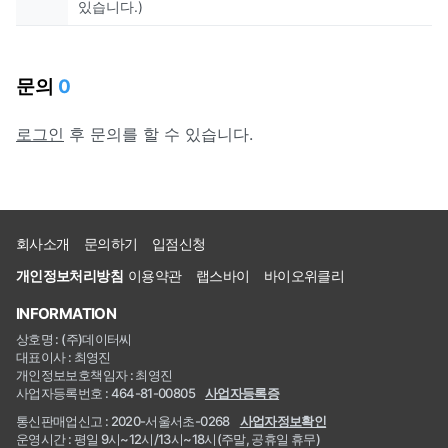
있습니다.)
문의
0
로그인
후 문의를 할 수 있습니다.
회사소개
문의하기
입점신청
개인정보처리방침
이용약관
랩스바이
바이오위클리
INFORMATION
상호명 : (주)데이터씨
대표이사 : 최영진
개인정보보호책임자 : 최영진
사업자등록번호 : 464-81-00805
사업자등록증
통신판매업신고 : 2020-서울서초-0268
사업자정보확인
운영시간 : 평일 9시~12시/13시~18시(주말, 공휴일 휴무)