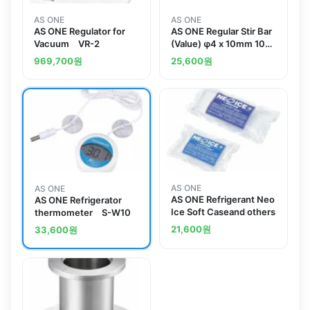
AS ONE
AS ONE
AS ONE Regulator for
AS ONE Regular Stir Bar
Vacuum VR-2
(Value) φ4 x 10mm 10
Pcsand others
969,700
원
25,600
원
AS ONE
AS ONE
AS ONE Refrigerant Neo
AS ONE Refrigerator
Ice Soft Caseand others
thermometer S-W10
21,600
원
33,600
원