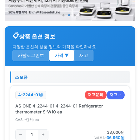
상품 옵션 정보
다양한 옵션의 상품 정보와 가격을 확인하세요
카탈로그번호
가격
▼
재고
소모품
재고문의
재고:
-
4-2244-01
AS ONE 4-2244-01 4-2244-01 Refrigerator
thermometer S-W10 ea
CAS:
-
단위:
ea
33,600
원
36,960
원
(VAT포함)