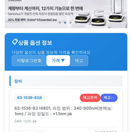
상품 옵션 정보
다양한 옵션의 상품 정보와 가격을 확인하세요
카탈로그번호
가격
▼
재고
장비
재고문의
재고:
-
63-1536-83
63-1536-83 HI801, 파장 범위 : 340-900nm(분해능:
1nm) / 파장 정밀도 : ±1.5nm pk
CAS:
-
단위:
pk