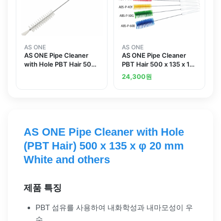
AS ONE
AS ONE
AS ONE Pipe Cleaner
AS ONE Pipe Cleaner
with Hole PBT Hair 500
PBT Hair 500 x 135 x 10
x 135 x 30 mm White
mm Whiteand others
24,300
원
AS ONE Pipe Cleaner with Hole
(PBT Hair) 500 x 135 x φ 20 mm
White and others
제품 특징
PBT 섬유를 사용하여 내화학성과 내마모성이 우
수