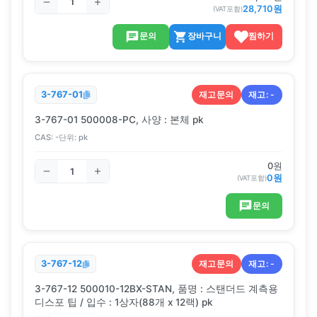
28,710
원
(VAT포함)
문의
장바구니
찜하기
재고문의
재고:
-
3-767-01
3-767-01 500008-PC, 사양 : 본체 pk
CAS:
-
단위:
pk
0
원
0
원
(VAT포함)
문의
재고문의
재고:
-
3-767-12
3-767-12 500010-12BX-STAN, 품명 : 스탠더드 계측용
디스포 팁 / 입수 : 1상자(88개 x 12랙) pk