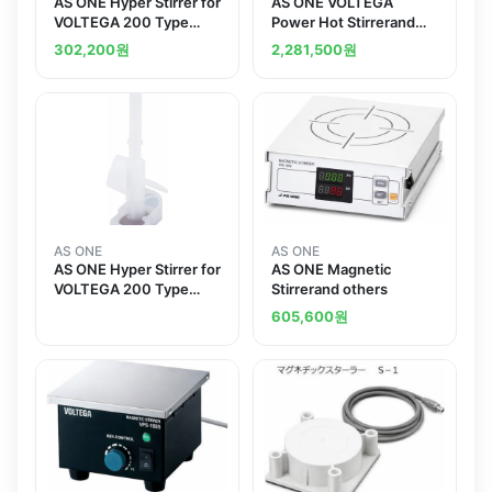
AS ONE Hyper Stirrer for
AS ONE VOLTEGA
VOLTEGA 200 Type
Power Hot Stirrerand
Smalland others
others
302,200
원
2,281,500
원
AS ONE
AS ONE
AS ONE Hyper Stirrer for
AS ONE Magnetic
VOLTEGA 200 Type
Stirrerand others
Small
605,600
원