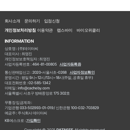
회사소개
문의하기
입점신청
개인정보처리방침
이용약관
랩스바이
바이오위클리
INFORMATION
상호명 : (주)데이터씨
대표이사 : 최영진
개인정보보호책임자 : 최영진
사업자등록번호 : 464-81-00805
사업자등록증
통신판매업신고 : 2020-서울서초-0268
사업자정보확인
운영시간 : 평일 9시~12시/13시~18시(주말, 공휴일 휴무)
대표전화번호 : 02-585-1342
이메일 : info@cacheby.com
서울특별시 서초구 방배중앙로 175 302호
무통장 입금계좌 :
기업은행 033-502993-01-019 / 신한은행 100-032-703829
예금주 : 주식회사 데이터씨
KB에스크로 :
가입확인
Copyright © 2021
DATASEE
All rights reserved.