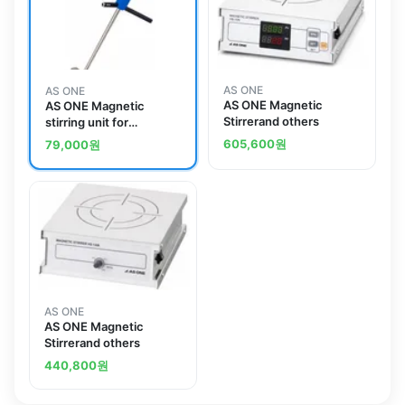
AS ONE
AS ONE
AS ONE Magnetic
AS ONE Magnetic
Stirrerand others
stirring unit for
VOLTEGAand others
605,600
원
79,000
원
AS ONE
AS ONE Magnetic
Stirrerand others
440,800
원