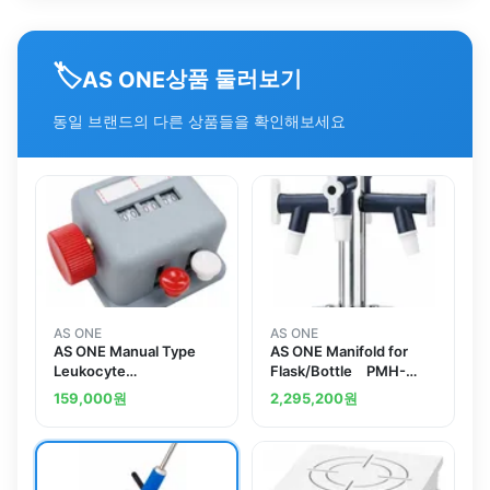
🏷️
상품 둘러보기
AS ONE
동일 브랜드의 다른 상품들을 확인해보세요
AS ONE
AS ONE
AS ONE Manual Type
AS ONE Manifold for
Leukocyte
Flask/Bottle PMH-
Classification Counter
4AAS
159,000
원
2,295,200
원
Display Unit 2 Piecesand
others