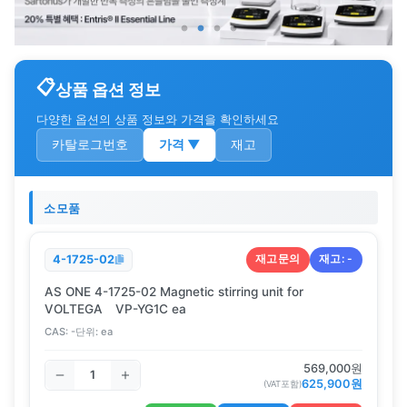
상품 옵션 정보
다양한 옵션의 상품 정보와 가격을 확인하세요
카탈로그번호
가격
▼
재고
소모품
재고문의
재고:
-
4-1725-02
AS ONE 4-1725-02 Magnetic stirring unit for
VOLTEGA VP-YG1C ea
CAS:
-
단위:
ea
569,000
원
625,900
원
(VAT포함)