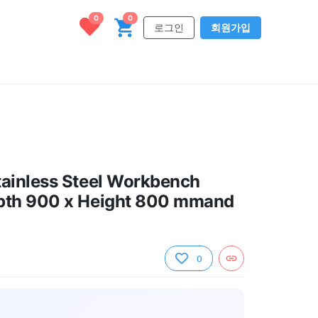
0
0
로그인
회원가입
ainless Steel Workbench
pth 900 x Height 800 mmand
0