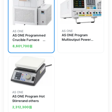
AS ONE
AS ONE
AS ONE Program
AS ONE Programmed
Multioutput Power
Crucible Furnace
Supply PPS303
RMF-250
8,601,700
원
AS ONE
AS ONE Program Hot
Stirrerand others
2,312,300
원