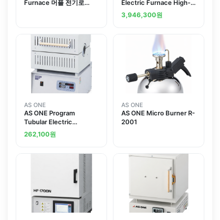
Furnace 머플 전기로
Electric Furnace High-
1500
Temperature
3,946,300
원
Specification ROP-001H
AS ONE
AS ONE
AS ONE Program
AS ONE Micro Burner R-
Tubular Electric
2001
Furnace 100 1200 프로
262,100
원
그램 관상전기로 100
1200