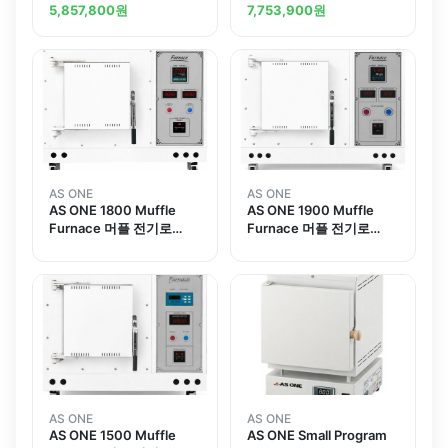
100
Electric Furnaceand
5,857,800
원
7,753,900
원
others
AS ONE
AS ONE
AS ONE 1800 Muffle
AS ONE 1900 Muffle
Furnace 머플 전기로
Furnace 머플 전기로
1800
1900
AS ONE
AS ONE
AS ONE 1500 Muffle
AS ONE Small Program