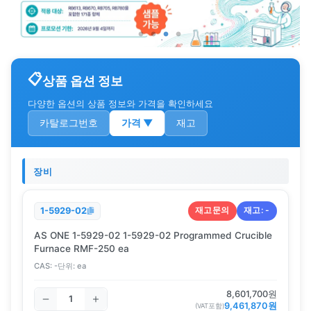
상품 옵션 정보
다양한 옵션의 상품 정보와 가격을 확인하세요
카탈로그번호
가격
▼
재고
장비
재고문의
재고:
-
1-5929-02
AS ONE 1-5929-02 1-5929-02 Programmed Crucible
Furnace RMF-250 ea
CAS:
-
단위:
ea
8,601,700
원
9,461,870
원
(VAT포함)