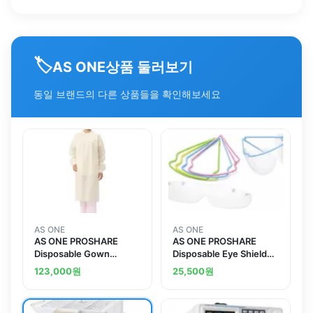
🏷️
상품 둘러보기
AS ONE
동일 브랜드의 다른 상품들을 확인해보세요
AS ONE
AS ONE
AS ONE PROSHARE
AS ONE PROSHARE
Disposable Gown
Disposable Eye Shield
(Magic Tape) Yellow 1
NV307
123,000
원
25,500
원
Piece/Bag x 50 Bagsand
others