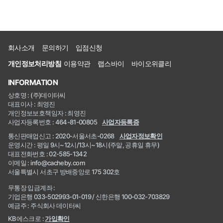
회사소개
문의하기
입점신청
개인정보처리방침
이용약관
랩스바이
바이오위클리
INFORMATION
상호명 : (주)데이터씨
대표이사 : 최영진
개인정보보호책임자 : 최영진
사업자등록번호 : 464-81-00805
사업자등록증
통신판매업신고 : 2020-서울서초-0268
사업자정보확인
운영시간 : 평일 9시~12시/13시~18시(주말, 공휴일 휴무)
대표전화번호 : 02-585-1342
이메일 : info@cacheby.com
서울특별시 서초구 방배중앙로 175 302호
무통장 입금계좌 :
기업은행 033-502993-01-019 / 신한은행 100-032-703829
예금주 : 주식회사 데이터씨
KB에스크로 :
가입확인