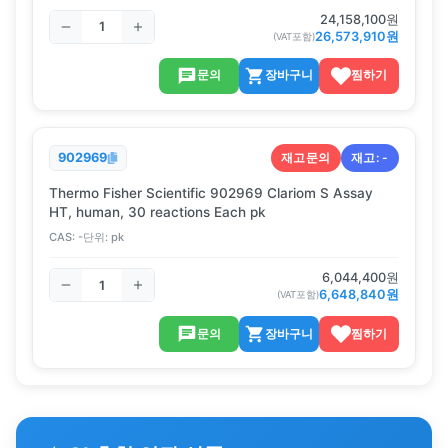
24,158,100
원
26,573,910
원
(VAT포함)
문의
장바구니
찜하기
재고문의
재고:
-
902969
Thermo Fisher Scientific 902969 Clariom S Assay
HT, human, 30 reactions Each pk
CAS:
-
단위:
pk
6,044,400
원
6,648,840
원
(VAT포함)
문의
장바구니
찜하기