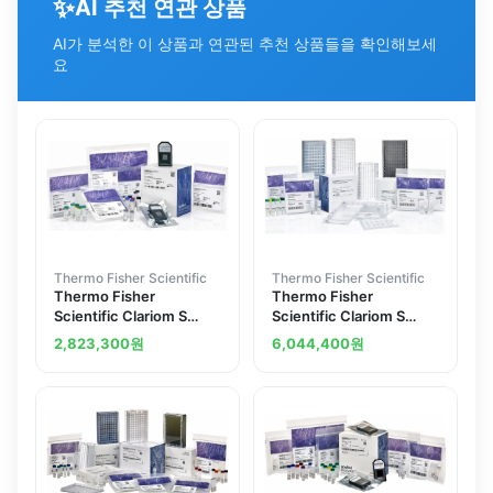
✨
AI 추천 연관 상품
AI가 분석한 이 상품과 연관된 추천 상품들을 확인해보세
요
Thermo Fisher Scientific
Thermo Fisher Scientific
Thermo Fisher
Thermo Fisher
Scientific Clariom S
Scientific Clariom S
Assay human 10
Assay HT mouse 30
2,823,300
원
6,044,400
원
reactions
reactions