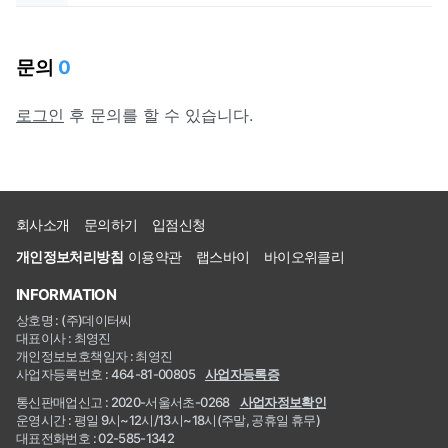
문의
0
로그인
후 문의를 할 수 있습니다.
회사소개
문의하기
입점신청
개인정보처리방침
이용약관
랩스바이
바이오위클리
INFORMATION
상호명 : (주)데이터씨
대표이사 : 최영진
개인정보보호책임자 : 최영진
사업자등록번호 : 464-81-00805
사업자등록증
통신판매업신고 : 2020-서울서초-0268
사업자정보확인
운영시간 : 평일 9시~12시/13시~18시(주말, 공휴일 휴무)
대표전화번호 : 02-585-1342