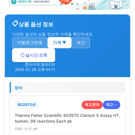
상품 옵션 정보
다양한 옵션의 상품 정보와 가격을 확인하세요
카탈로그번호
가격
▼
재고
실시간 조회
마지막 업데이트
2025. 07. 28. 오후 04:11
장비
재고문의
재고:
-
902970
Thermo Fisher Scientific 902970 Clariom S Assay HT,
human, 96 reactions Each pk
CAS:
-
단위:
pk