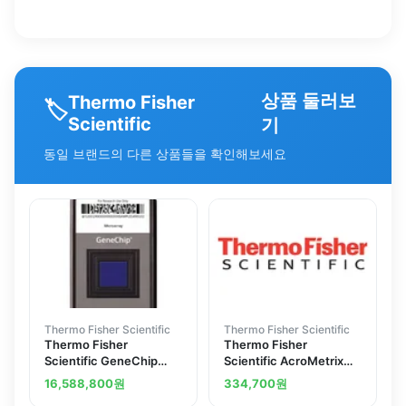
상품 둘러보
Thermo Fisher
🏷️
Scientific
기
동일 브랜드의 다른 상품들을 확인해보세요
Thermo Fisher Scientific
Thermo Fisher Scientific
Thermo Fisher
Thermo Fisher
Scientific GeneChip
Scientific AcroMetrix
miRNA 3.0 Array
Monkeypox Virus DNA
16,588,800
원
334,700
원
Positive Control (RUO)