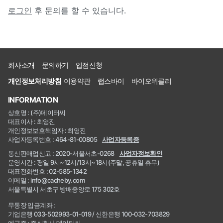
로그인
후 문의를 할 수 있습니다.
회사소개
문의하기
입점신청
개인정보처리방침
이용약관
랩스바이
바이오위클리
INFORMATION
상호명 : (주)데이터씨
대표이사 : 최영진
개인정보보호책임자 : 최영진
사업자등록번호 : 464-81-00805
사업자등록증
통신판매업신고 : 2020-서울서초-0268
사업자정보확인
운영시간 : 평일 9시~12시/13시~18시(주말, 공휴일 휴무)
대표전화번호 : 02-585-1342
이메일 : info@cacheby.com
서울특별시 서초구 방배중앙로 175 302호
무통장 입금계좌 :
기업은행 033-502993-01-019 / 신한은행 100-032-703829
예금주 : 주식회사 데이터씨