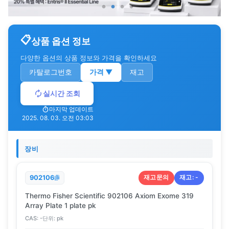
상품 옵션 정보
다양한 옵션의 상품 정보와 가격을 확인하세요
카탈로그번호
가격
▼
재고
실시간 조회
마지막 업데이트
2025. 08. 03. 오전 03:03
장비
재고문의
재고:
-
902106
Thermo Fisher Scientific 902106 Axiom Exome 319
Array Plate 1 plate pk
CAS:
-
단위:
pk