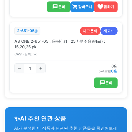
문의
장바구니
찜하기
재고문의
재고:
-
2-651-05
AS ONE 2-651-05 , 용량(㎖) : 25 / 분주용량(㎖) :
15,20,25 pk
CAS:
-
단위:
pk
0
원
0
원
(VAT포함)
문의
✨
AI 추천 연관 상품
AI가 분석한 이 상품과 연관된 추천 상품들을 확인해보세