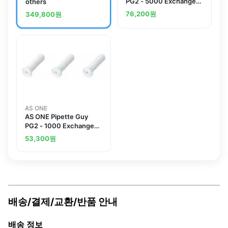
PG2 - 5000 Exchange
others
Filter 100 Pcs OK-NX-
76,200
원
349,800
원
065000
AS ONE
AS ONE Pipette Guy
PG2 - 1000 Exchange
Filter 10 Pcs OK-NX-
53,300
원
061000
배송/결제/교환/반품 안내
배송 정보