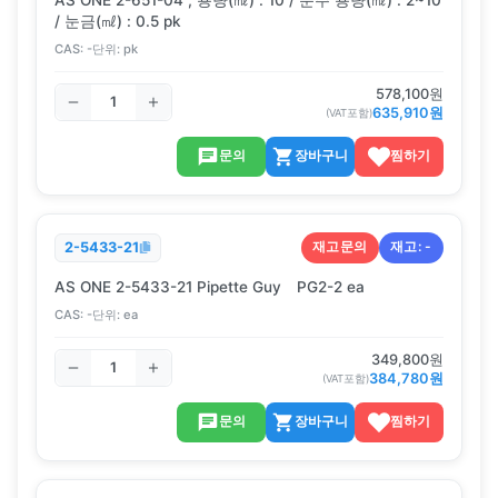
/ 눈금(㎖) : 0.5 pk
CAS:
-
단위:
pk
578,100
원
635,910
원
(VAT포함)
문의
장바구니
찜하기
재고문의
재고:
-
2-5433-21
AS ONE 2-5433-21 Pipette Guy PG2-2 ea
CAS:
-
단위:
ea
349,800
원
384,780
원
(VAT포함)
문의
장바구니
찜하기