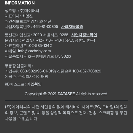
INFORMATION
상호명 : (주)데이터씨
대표이사 : 최영진
개인정보보호책임자 : 최영진
사업자등록번호 : 464-81-00805
사업자등록증
통신판매업신고 : 2020-서울서초-0268
사업자정보확인
운영시간 : 평일 9시~12시/13시~18시(주말, 공휴일 휴무)
대표전화번호 : 02-585-1342
이메일 : info@cacheby.com
서울특별시 서초구 방배중앙로 175 302호
무통장 입금계좌 :
기업은행 033-502993-01-019 / 신한은행 100-032-703829
예금주 : 주식회사 데이터씨
KB에스크로 :
가입확인
Copyright © 2021
DATASEE
All rights reserved.
(주)데이터씨의 사전 서면동의 없이 캐시바이 사이트(PC, 모바일)의 일체
의 정보, 콘텐츠 및 UI 등을 상업적 목적으로 전재, 전송, 스크래핑 등 무단
사용할 수 없습니다.