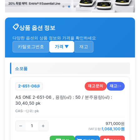
상품 옵션 정보
다양한 옵션의 상품 정보와 가격을 확인하세요
카탈로그번호
가격
▼
재고
소모품
재고문의
재고:
-
2-651-06
AS ONE 2-651-06 , 용량(㎖) : 50 / 분주용량(㎖) :
30,40,50 pk
CAS:
-
단위:
pk
971,000
원
1,068,100
원
(VAT포함)