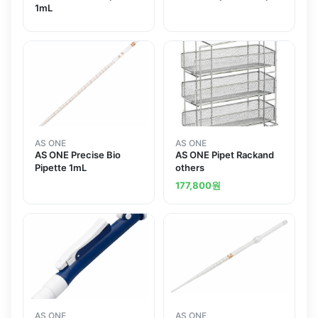
1mL
AS ONE
AS ONE
AS ONE Precise Bio
AS ONE Pipet Rackand
Pipette 1mL
others
177,800
원
AS ONE
AS ONE