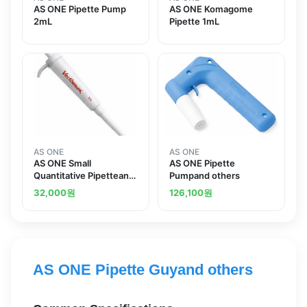
AS ONE Pipette Pump
AS ONE Komagome
2mL
Pipette 1mL
AS ONE
AS ONE
AS ONE Small
AS ONE Pipette
Quantitative Pipetteand
Pumpand others
others
32,000
원
126,100
원
AS ONE Pipette Guyand others