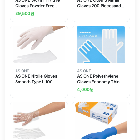
Gloves Powder Free
Gloves 200 Piecesand
Dark Blue L 100
others
39,500
원
Piecesand others
AS ONE
AS ONE
AS ONE Nitrile Gloves
AS ONE Polyethylene
Smooth Type L 100
Gloves Economy Thin L
Piecesand others
100 Piecesand others
4,000
원