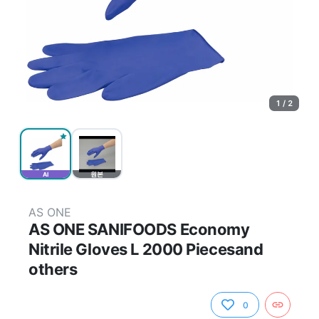
1 / 2
AI
원본
AS ONE
AS ONE SANIFOODS Economy
Nitrile Gloves L 2000 Piecesand
others
0