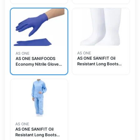
AS ONE
AS ONE
AS ONE SANIFIT Oil
AS ONE SANIFOODS
Resistant Long Boots
Economy Nitrile Gloves
White (Lightweight
L 2000 Piecesand
Type With Toe Box) For
others
Men 25.0cm and others
AS ONE
AS ONE SANIFIT Oil
Resistant Long Boots