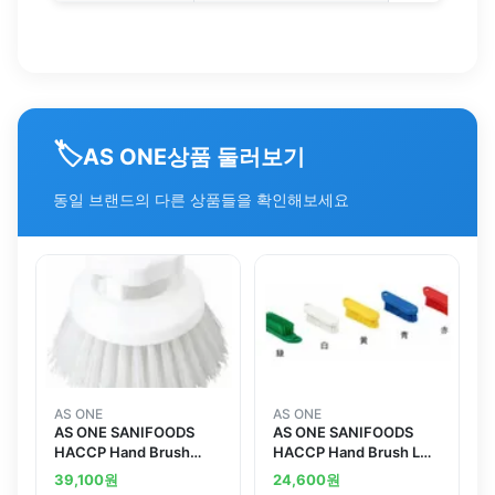
🏷️
상품 둘러보기
AS ONE
동일 브랜드의 다른 상품들을 확인해보세요
AS ONE
AS ONE
AS ONE SANIFOODS
AS ONE SANIFOODS
HACCP Hand Brush
HACCP Hand Brush L
Round Whiteand others
Soft Whiteand others
39,100
원
24,600
원