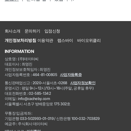
회사소개
문의하기
입점신청
개인정보처리방침
이용약관
랩스바이
바이오위클리
INFORMATION
상호명 : (주)데이터씨
대표이사 : 최영진
개인정보보호책임자 : 최영진
사업자등록번호 : 464-81-00805
사업자등록증
통신판매업신고 : 2020-서울서초-0268
사업자정보확인
운영시간 : 평일 9시~12시/13시~18시(주말, 공휴일 휴무)
대표전화번호 : 02-585-1342
이메일 : info@cacheby.com
서울특별시 서초구 방배중앙로 175 302호
무통장 입금계좌 :
기업은행 033-502993-01-019 / 신한은행 100-032-703829
예금주 : 주식회사 데이터씨