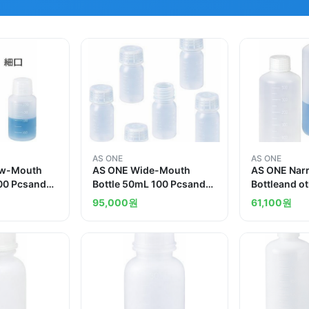
AS ONE
AS ONE
ow-Mouth
AS ONE Wide-Mouth
AS ONE Nar
100 Pcsand
Bottle 50mL 100 Pcsand
Bottleand o
others
95,000
원
61,100
원