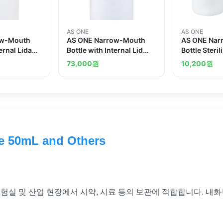
AS ONE
AS ONE
ow-Mouth
AS ONE Narrow-Mouth
AS ONE Nar
ternal Lidand
Bottle with Internal Lid
Bottle Steri
30mL Box Sale 200
73,000
원
10,200
원
Pcsand others
e 50mL and Others
 실험실 및 산업 현장에서 시약, 시료 등의 보관에 적합합니다. 내