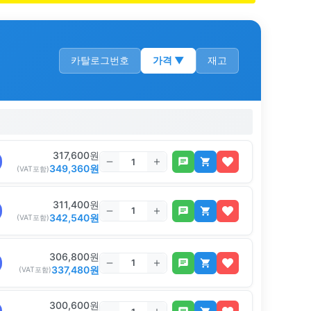
카탈로그번호
가격
▼
재고
317,600
원
349,360
원
(VAT포함)
311,400
원
342,540
원
(VAT포함)
306,800
원
337,480
원
(VAT포함)
300,600
원