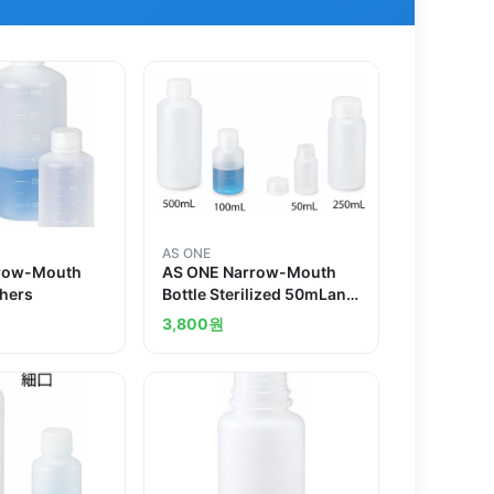
AS ONE
row-Mouth
AS ONE Narrow-Mouth
thers
Bottle Sterilized 50mLand
others
3,800
원