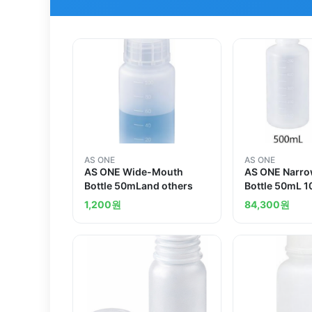
AS ONE
AS ONE
AS ONE Wide-Mouth
AS ONE Narr
Bottle 50mLand others
Bottle 50mL 
others
1,200
원
84,300
원