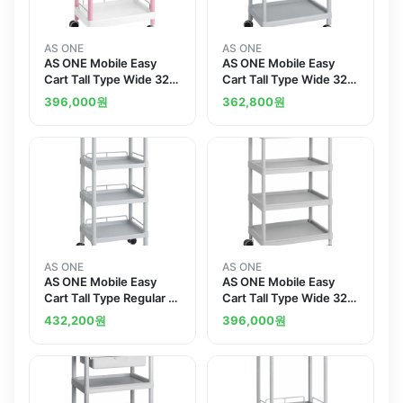
AS ONE
AS ONE
AS ONE Mobile Easy
AS ONE Mobile Easy
Cart Tall Type Wide 32
Cart Tall Type Wide 32
Pink 3 Stages Wiith
Gray 3 Stages ME32C
396,000
원
362,800
원
Guard Frame ME32G
AS ONE
AS ONE
AS ONE Mobile Easy
AS ONE Mobile Easy
Cart Tall Type Regular 31
Cart Tall Type Wide 32
Gray 4 Stages Wiith
Gray 4 Stages ME32E
432,200
원
396,000
원
Guard Frame ME31J