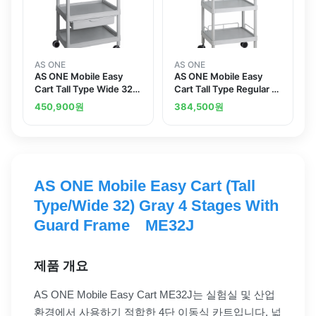
AS ONE
AS ONE
AS ONE Mobile Easy
AS ONE Mobile Easy
Cart Tall Type Wide 32
Cart Tall Type Regular 31
Gray 4 Stages Wiith
Gray 3 Sages Wiith
450,900
원
384,500
원
Drawer ME32F
Guard Frame ME31H
AS ONE Mobile Easy Cart (Tall
Type/Wide 32) Gray 4 Stages With
Guard Frame ME32J
제품 개요
AS ONE Mobile Easy Cart ME32J는 실험실 및 산업
환경에서 사용하기 적합한 4단 이동식 카트입니다. 넓