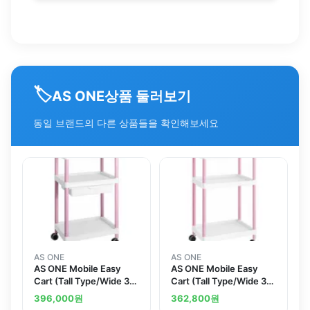
🏷️
상품 둘러보기
AS ONE
동일 브랜드의 다른 상품들을 확인해보세요
AS ONE
AS ONE
AS ONE Mobile Easy
AS ONE Mobile Easy
Cart (Tall Type/Wide 32)
Cart (Tall Type/Wide 32)
Pink 3 Stages Wiith
Pink 3 Stages ME32A
396,000
원
362,800
원
Drawer ME32B