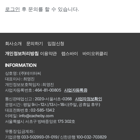
로그인
후 문의를 할 수 있습니다.
회사소개
문의하기
입점신청
개인정보처리방침
이용약관
랩스바이
바이오위클리
INFORMATION
상호명 : (주)데이터씨
대표이사 : 최영진
개인정보보호책임자 : 최영진
사업자등록번호 : 464-81-00805
사업자등록증
통신판매업신고 : 2020-서울서초-0268
사업자정보확인
운영시간 : 평일 9시~12시/13시~18시(주말, 공휴일 휴무)
대표전화번호 : 02-585-1342
이메일 : info@cacheby.com
서울특별시 서초구 방배중앙로 175 302호
무통장 입금계좌 :
기업은행 033-502993-01-019 / 신한은행 100-032-703829