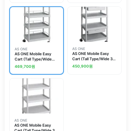
AS ONE
AS ONE
AS ONE Mobile Easy
AS ONE Mobile Easy
Cart (Tall Type/Wide 32)
Cart (Tall Type/Wide
Gray 4 Stages Wiith
32) Gray 4 Stages Wiith
450,900
원
469,700
원
Drawer ME32F
Guard Frame ME32J
AS ONE
AS ONE Mobile Easy
Cart (Tall Type/Wide 32)