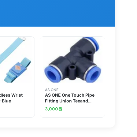
AS ONE
less Wrist
AS ONE One Touch Pipe
-Blue
Fitting Union Teeand
others
3,000
원