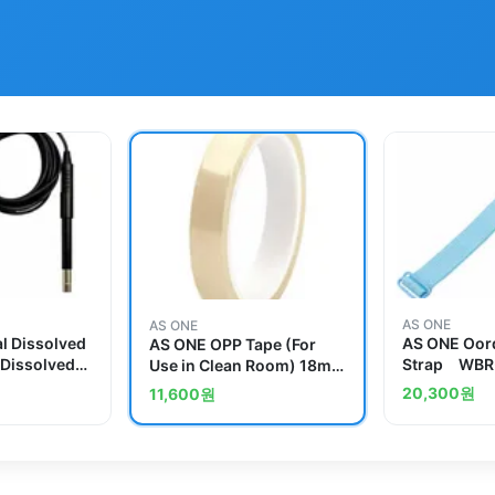
AS ONE
AS ONE
l Dissolved
AS ONE Oord
AS ONE OPP Tape (For
 Dissolved
Strap WBR
Use in Clean Room) 18mm
eratureand
x 50m 4 Piecesand others
20,300
원
11,600
원