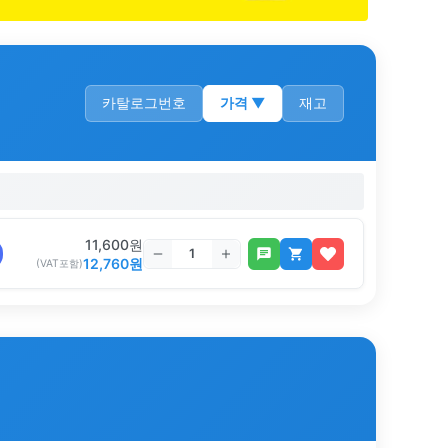
카탈로그번호
가격
▼
재고
11,600
원
12,760
원
(VAT포함)