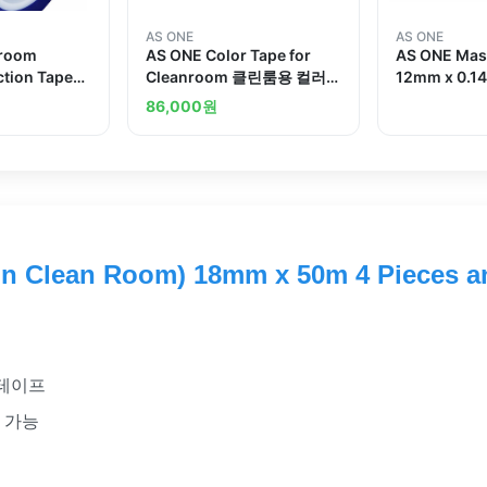
AS ONE
AS ONE
nroom
AS ONE Color Tape for
AS ONE Mas
ction Tape
Cleanroom 클린룸용 컬러테
12mm x 0.1
호 테이프
이프
rollsand ot
86,000
원
n Clean Room) 18mm x 50m 4 Pieces a
 테이프
 가능