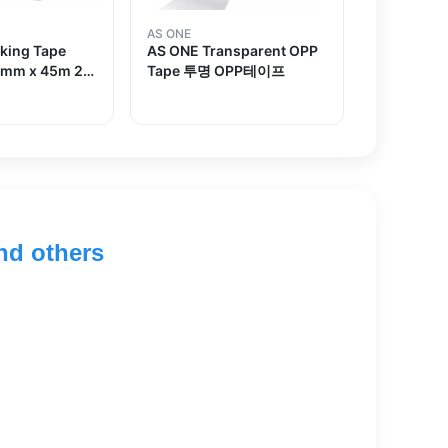
AS ONE
king Tape
AS ONE Transparent OPP
4mm x 45m 20
Tape 투명 OPP테이프
hers
nd others