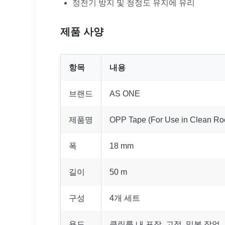
정전기 방지 및 청정도 유지에 유리
제품 사양
항목
내용
브랜드
AS ONE
제품명
OPP Tape (For Use in Clean R
폭
18 mm
길이
50 m
구성
4개 세트
용도
클린룸 내 포장, 고정, 밀봉 작업