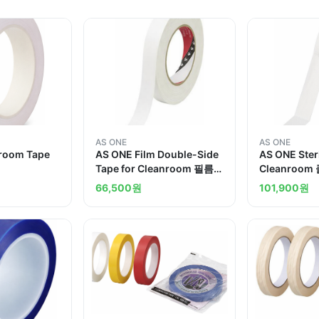
AS ONE
AS ONE
room Tape
AS ONE Film Double-Side
AS ONE Steri
Tape for Cleanroom 필름
Cleanroo
양면테이프 클린룸용
이프
66,500
원
101,900
원