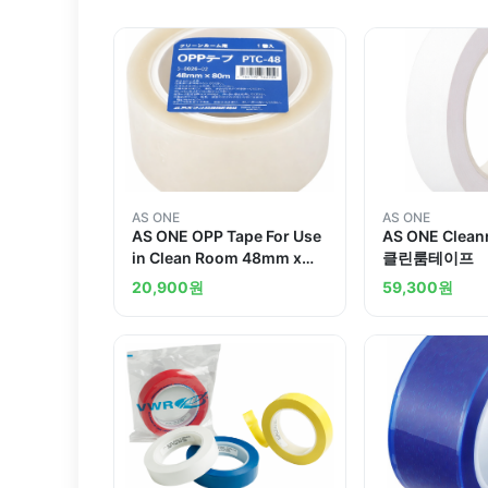
AS ONE
AS ONE
AS ONE OPP Tape For Use
AS ONE Clean
in Clean Room 48mm x
클린룸테이프
80m 1 Piece
20,900
원
59,300
원