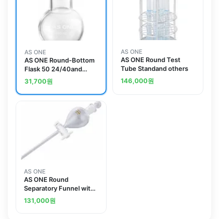
AS ONE
AS ONE
AS ONE Round Test
AS ONE Round-Bottom
Tube Standand others
Flask 50 24/40and
others
146,000
원
31,700
원
AS ONE
AS ONE Round
Separatory Funnel with
Teflon(R) Plug 50mLand
131,000
원
others