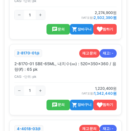
CAS:
-
단위:
pk
2,274,900
원
2,502,390
원
(VAT포함)
문의
장바구니
찜하기
재고문의
재고:
-
2-8170-01
2-8170-01 SBE-65ML, 내치수(㎜) : 520×350×360 / 용
량(ℓ) : 65 pk
CAS:
-
단위:
pk
1,220,400
원
1,342,440
원
(VAT포함)
문의
장바구니
찜하기
재고문의
재고:
-
4-4018-03