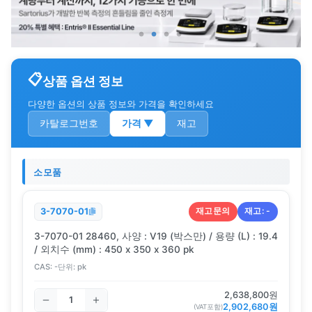
상품 옵션 정보
다양한 옵션의 상품 정보와 가격을 확인하세요
카탈로그번호
가격
▼
재고
소모품
재고문의
재고:
-
3-7070-01
3-7070-01 28460, 사양 : V19 (박스만) / 용량 (L) : 19.4
/ 외치수 (mm) : 450 x 350 x 360 pk
CAS:
-
단위:
pk
2,638,800
원
2,902,680
원
(VAT포함)