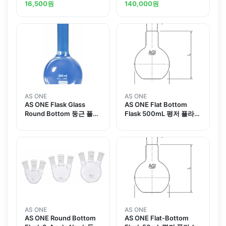
크 평저
플라스크 2구
16,500
원
140,000
원
AS ONE
AS ONE
AS ONE Flask Glass
AS ONE Flat Bottom
Round Bottom 둥근 플라
Flask 500mL 평저 플라스
스크
크 500mL
AS ONE
AS ONE
AS ONE Round Bottom
AS ONE Flat-Bottom