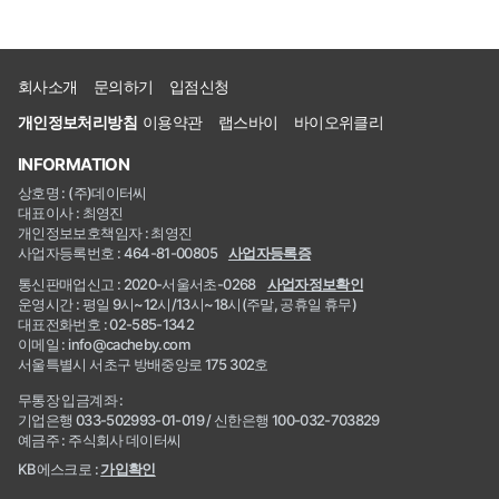
회사소개
문의하기
입점신청
개인정보처리방침
이용약관
랩스바이
바이오위클리
INFORMATION
상호명 : (주)데이터씨
대표이사 : 최영진
개인정보보호책임자 : 최영진
사업자등록번호 : 464-81-00805
사업자등록증
통신판매업신고 : 2020-서울서초-0268
사업자정보확인
운영시간 : 평일 9시~12시/13시~18시(주말, 공휴일 휴무)
대표전화번호 : 02-585-1342
이메일 : info@cacheby.com
서울특별시 서초구 방배중앙로 175 302호
무통장 입금계좌 :
기업은행 033-502993-01-019 / 신한은행 100-032-703829
예금주 : 주식회사 데이터씨
KB에스크로 :
가입확인