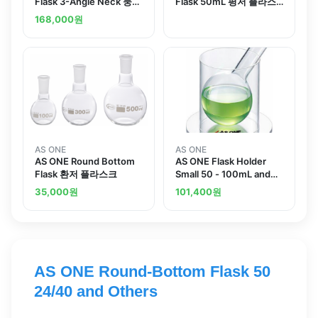
Flask 3-Angle Neck 둥근
Flask 50mL 평저 플라스
플라스크 3구
크 50mL
168,000
원
AS ONE
AS ONE
AS ONE Round Bottom
AS ONE Flask Holder
Flask 환저 플라스크
Small 50 - 100mL and
others
35,000
원
101,400
원
AS ONE Round-Bottom Flask 50
24/40 and Others