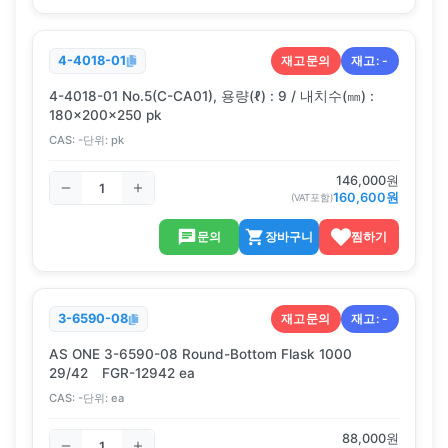
재고문의
재고:
-
4-4018-01
4-4018-01 No.5(C-CA01), 용량(ℓ) : 9 / 내치수(㎜) :
180×200×250 pk
CAS:
-
단위:
pk
146,000
원
160,600
원
(VAT포함)
문의
장바구니
찜하기
재고문의
재고:
-
3-6590-08
AS ONE 3-6590-08 Round-Bottom Flask 1000
29/42 FGR-12942 ea
CAS:
-
단위:
ea
88,000
원