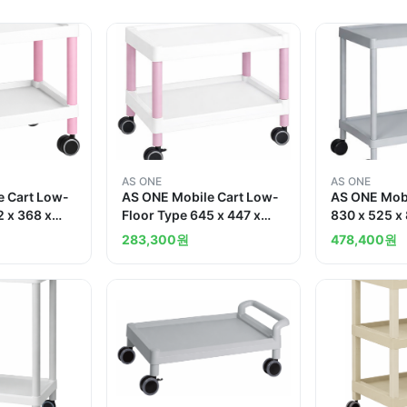
AS ONE
AS ONE
e Cart Low-
AS ONE Mobile Cart Low-
AS ONE Mobi
2 x 368 x
Floor Type 645 x 447 x
830 x 525 
0
492 Pink MC20
283,300
원
478,400
원