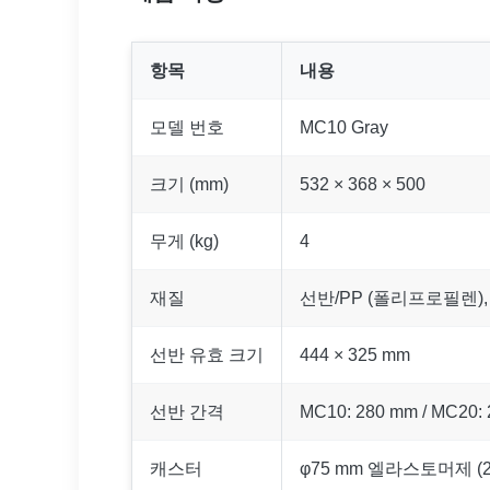
항목
내용
모델 번호
MC10 Gray
크기 (mm)
532 × 368 × 500
무게 (kg)
4
재질
선반/PP (폴리프로필렌),
선반 유효 크기
444 × 325 mm
선반 간격
MC10: 280 mm / MC20:
캐스터
φ75 mm 엘라스토머제 (