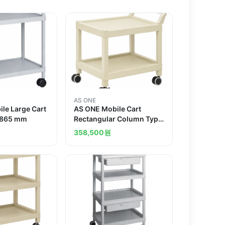
AS ONE
le Large Cart
AS ONE Mobile Cart
x 865 mm
Rectangular Column Type
2 Stages 690 x 435 x 620
358,500
원
MC40