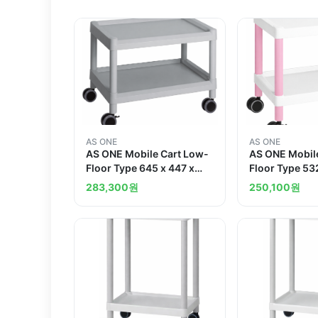
AS ONE
AS ONE
AS ONE Mobile Cart Low-
AS ONE Mobil
Floor Type 645 x 447 x
Floor Type 53
492 Gray MC20
500 Pink MC1
283,300
원
250,100
원