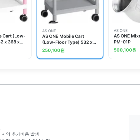
AS ONE
AS ONE
e Cart (Low-
AS ONE Mix
AS ONE Mobile Cart
32 x 368 x
PM-01P
(Low-Floor Type) 532 x
10
368 x 500 Gray MC10
500,100
원
250,100
원
료
부 지역 추가비용 발생