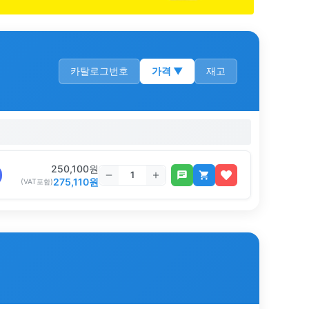
카탈로그번호
가격
▼
재고
250,100
원
275,110
원
(VAT포함)