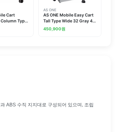
AS ONE
le Cart
AS ONE Mobile Easy Cart
r Column Type
Tall Type Wide 32 Gray 4
 x 435 x 850
Stages Wiith Drawer
450,900
원
ME32F
과 ABS 수직 지지대로 구성되어 있으며, 조립