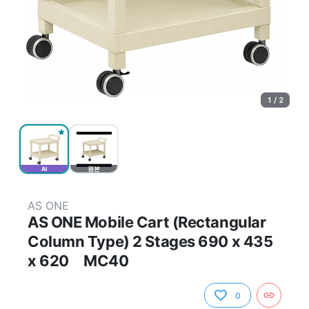
1 / 2
AI
원본
AS ONE
AS ONE Mobile Cart (Rectangular
Column Type) 2 Stages 690 x 435
x 620 MC40
0