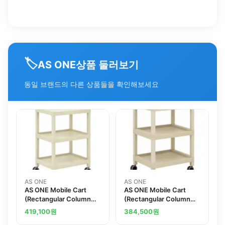
🏷️
상품 둘러보기
AS ONE
동일 브랜드의 다른 상품들을 확인해보세요
AS ONE
AS ONE
AS ONE Mobile Cart
AS ONE Mobile Cart
(Rectangular Column
(Rectangular Column
Type) 3 Sages 690 x
Type) 3 Sages 675 x
419,100
원
384,500
원
435 x 900 MC41
435 x 850 MC42