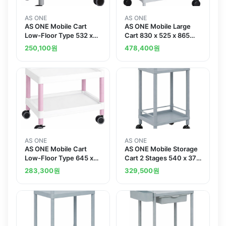
AS ONE
AS ONE
AS ONE Mobile Cart
AS ONE Mobile Large
Low-Floor Type 532 x
Cart 830 x 525 x 865
368 x 500 Gray MC10
mm
250,100
원
478,400
원
AS ONE
AS ONE
AS ONE Mobile Cart
AS ONE Mobile Storage
Low-Floor Type 645 x
Cart 2 Stages 540 x 370
447 x 492 Pink MC20
x 841 With Guard Frame
283,300
원
329,500
원
MSO11E