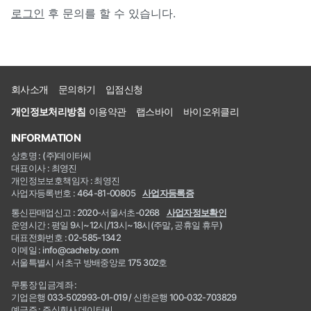
로그인
후 문의를 할 수 있습니다.
회사소개
문의하기
입점신청
개인정보처리방침
이용약관
랩스바이
바이오위클리
INFORMATION
상호명 : (주)데이터씨
대표이사 : 최영진
개인정보보호책임자 : 최영진
사업자등록번호 : 464-81-00805
사업자등록증
통신판매업신고 : 2020-서울서초-0268
사업자정보확인
운영시간 : 평일 9시~12시/13시~18시(주말, 공휴일 휴무)
대표전화번호 : 02-585-1342
이메일 : info@cacheby.com
서울특별시 서초구 방배중앙로 175 302호
무통장 입금계좌 :
기업은행 033-502993-01-019 / 신한은행 100-032-703829
예금주 : 주식회사 데이터씨