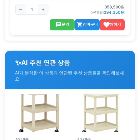
358,500
원
394,350
원
(VAT포함)
문의
장바구니
찜하기
✨
AI 추천 연관 상품
AI가 분석한 이 상품과 연관된 추천 상품들을 확인해보세
요
AS ONE
AS ONE