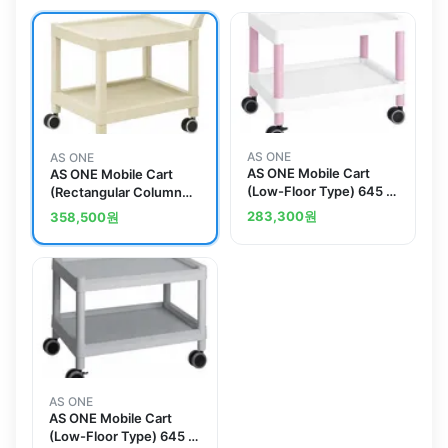
AS ONE
AS ONE
AS ONE Mobile Cart
AS ONE Mobile Cart
(Low-Floor Type) 645 x
(Rectangular Column
447 x 492 Pink MC20
Type) 2 Stages 690 x
283,300
원
358,500
원
435 x 620 MC40
AS ONE
AS ONE Mobile Cart
(Low-Floor Type) 645 x