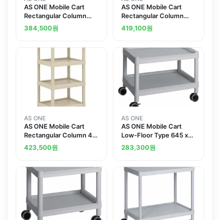
AS ONE Mobile Cart
AS ONE Mobile Cart
Rectangular Column
Rectangular Column
Type 3 Sages 675 x 435
Type 3 Sages 690 x 435
384,500
원
419,100
원
x 850 MC42
x 900 MC41
AS ONE
AS ONE
AS ONE Mobile Cart
AS ONE Mobile Cart
Rectangular Column 4
Low-Floor Type 645 x
Stages 675 x 435 x 1106
447 x 492 Gray MC20
423,500
원
283,300
원
403-I