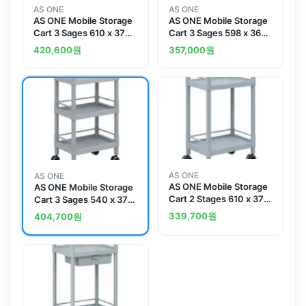
AS ONE
AS ONE
AS ONE Mobile Storage
AS ONE Mobile Storage
Cart 3 Sages 610 x 370
Cart 3 Sages 598 x 368
x 885 (Including Drawer,
x 875 (Including Drawer,
420,600
원
357,000
원
Guard Frame, Handle)
Handle) MSO11D
MSO11J
AS ONE
AS ONE
AS ONE Mobile Storage
AS ONE Mobile Storage
Cart 2 Stages 610 x 370
Cart 3 Sages 540 x 370
x 897 (With Guard
x 875 (With Guard
339,700
원
404,700
원
Frame And Handle)
Frame) MSO11F
MSO11G