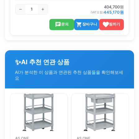
404,700
원
445,170
원
(VAT포함)
문의
장바구니
찜하기
✨
AI 추천 연관 상품
AI가 분석한 이 상품과 연관된 추천 상품들을 확인해보세
요
AS ONE
AS ONE