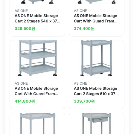
AS ONE
AS ONE
AS ONE Mobile Storage
AS ONE Mobile Storage
Cart 2 Stages 540 x 370
Cart With Guard Frame
x 841 With Guard Frame
2 Stages 651 x 447 x
329,500
원
374,400
원
MSO11E
830 MSO21E
AS ONE
AS ONE
AS ONE Mobile Storage
AS ONE Mobile Storage
Cart With Guard Frame
Cart 2 Stages 610 x 370
3 Stages 651 x 441 x
x 897 With Guard Frame
414,800
원
339,700
원
858 MSO21F
And Handle MSO11G