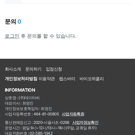
문의
0
로그인
후 문의를 할 수 있습니다.
회사소개
문의하기
입점신청
개인정보처리방침
이용약관
랩스바이
바이오위클리
INFORMATION
상호명 : (주)데이터씨
대표이사 : 최영진
개인정보보호책임자 : 최영진
사업자등록번호 : 464-81-00805
사업자등록증
통신판매업신고 : 2020-서울서초-0268
사업자정보확인
운영시간 : 평일 9시~12시/13시~18시(주말, 공휴일 휴무)
대표전화번호 : 02-585-1342