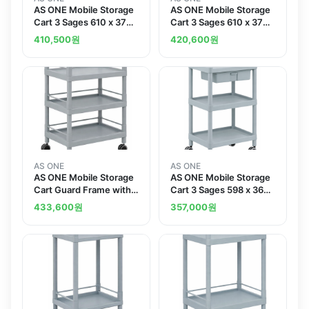
AS ONE Mobile Storage
AS ONE Mobile Storage
Cart 3 Sages 610 x 370
Cart 3 Sages 610 x 370
x 885 With Guard Frame
x 885 Including Drawer
410,500
원
420,600
원
And Handle MSO11H
Guard Frame Handle
MSO11J
AS ONE
AS ONE
AS ONE Mobile Storage
AS ONE Mobile Storage
Cart Guard Frame with
Cart 3 Sages 598 x 368
Handle 3 Sages 705 x
x 875 Including Drawer
433,600
원
357,000
원
447 x 920 MSO21H
Handle MSO11D