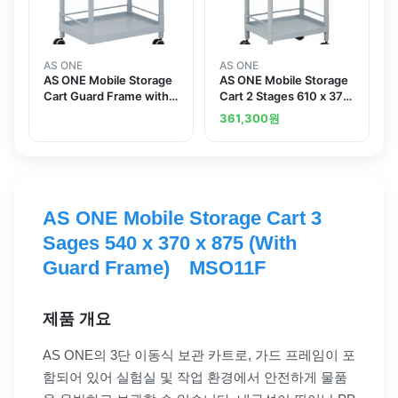
AS ONE
AS ONE
AS ONE Mobile Storage
AS ONE Mobile Storage
Cart Guard Frame with
Cart 2 Stages 610 x 370
Handle 2 Stages 705 x
x 897 Including Drawer
361,300
원
447 x 887 MSO21G
Guard Frame Handle
MSO11K
AS ONE Mobile Storage Cart 3
Sages 540 x 370 x 875 (With
Guard Frame) MSO11F
제품 개요
AS ONE의 3단 이동식 보관 카트로, 가드 프레임이 포
함되어 있어 실험실 및 작업 환경에서 안전하게 물품