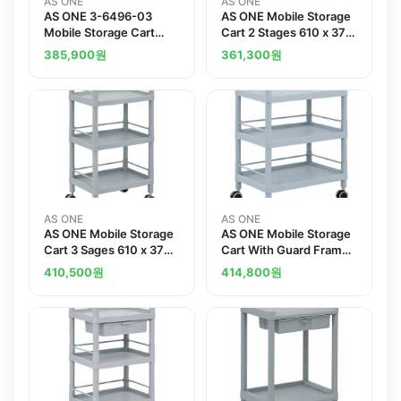
AS ONE
AS ONE
AS ONE 3-6496-03
AS ONE Mobile Storage
Mobile Storage Cart
Cart 2 Stages 610 x 370
Guard Frame with
x 897 Including Drawer
385,900
원
361,300
원
Handle 2 Stages 705 x
Guard Frame Handle
447 x 887 MSO21G
MSO11K
AS ONE
AS ONE
AS ONE Mobile Storage
AS ONE Mobile Storage
Cart 3 Sages 610 x 370
Cart With Guard Frame
x 885 With Guard Frame
3 Stages 651 x 441 x
410,500
원
414,800
원
And Handle MSO11H
858 MSO21F