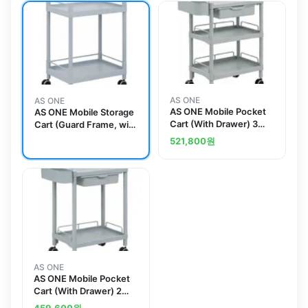
AS ONE
AS ONE
AS ONE Mobile Pocket
AS ONE Mobile Storage
Cart (With Drawer) 3
Cart (Guard Frame, with
Sages 650 x 410 x
Handle) 2 Stages 705 x
521,800
원
867 MP61BG
447 x 887 MSO21G
AS ONE
AS ONE Mobile Pocket
Cart (With Drawer) 2
Stages 650 x 410 x
459,600
원