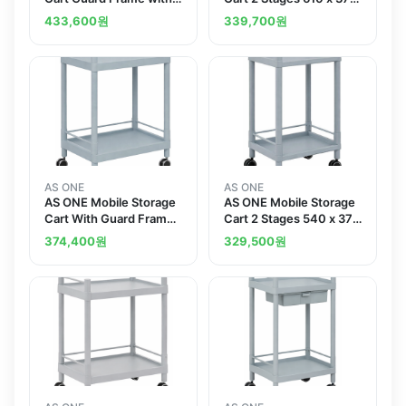
Handle 3 Sages 705 x
x 897 With Guard Frame
433,600
원
339,700
원
447 x 920 MSO21H
And Handle MSO11G
AS ONE
AS ONE
AS ONE Mobile Storage
AS ONE Mobile Storage
Cart With Guard Frame
Cart 2 Stages 540 x 370
2 Stages 651 x 447 x
x 841 With Guard Frame
374,400
원
329,500
원
830 MSO21E
MSO11E