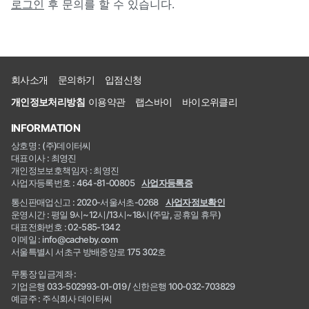
로그인
후 문의를 할 수 있습니다.
회사소개
문의하기
입점신청
개인정보처리방침
이용약관
랩스바이
바이오위클리
INFORMATION
상호명 : (주)데이터씨
대표이사 : 최영진
개인정보보호책임자 : 최영진
사업자등록번호 : 464-81-00805
사업자등록증
통신판매업신고 : 2020-서울서초-0268
사업자정보확인
운영시간 : 평일 9시~12시/13시~18시(주말, 공휴일 휴무)
대표전화번호 : 02-585-1342
이메일 : info@cacheby.com
서울특별시 서초구 방배중앙로 175 302호
무통장 입금계좌 :
기업은행 033-502993-01-019 / 신한은행 100-032-703829
예금주 : 주식회사 데이터씨