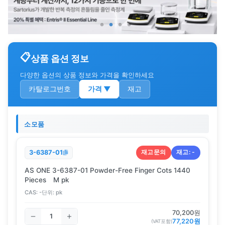
상품 옵션 정보
다양한 옵션의 상품 정보와 가격을 확인하세요
카탈로그번호
가격
▼
재고
소모품
재고문의
재고:
-
3-6387-01
AS ONE 3-6387-01 Powder-Free Finger Cots 1440
Pieces M pk
CAS:
-
단위:
pk
70,200
원
77,220
원
(VAT포함)