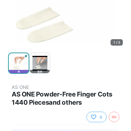
1 / 2
AI
원본
AS ONE
AS ONE Powder-Free Finger Cots
1440 Piecesand others
0