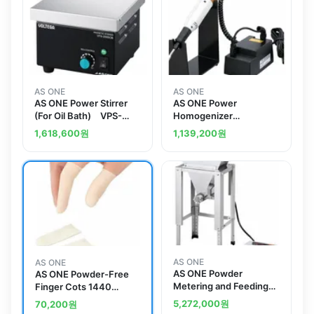
AS ONE
AS ONE
AS ONE Power Stirrer
AS ONE Power
(For Oil Bath) VPS-
Homogenizer
200SOB
Portableand others
1,618,600
원
1,139,200
원
AS ONE
AS ONE
AS ONE Powder
AS ONE Powder-Free
Metering and Feeding
Finger Cots 1440
Machine (Screw
Piecesand others
5,272,000
원
70,200
원
Type) PSF-200SA