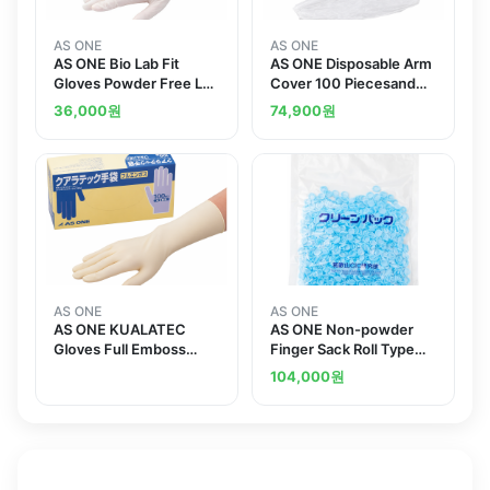
AS ONE
AS ONE
AS ONE Bio Lab Fit
AS ONE Disposable Arm
Gloves Powder Free L
Cover 100 Piecesand
100 Piecesand others
others
36,000
원
74,900
원
AS ONE
AS ONE
AS ONE KUALATEC
AS ONE Non-powder
Gloves Full Emboss
Finger Sack Roll Type
Powder Free M 100
CIC 720 Pieces L Size
104,000
원
Piecesand others