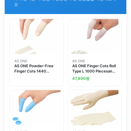
요
AS ONE
AS ONE
AS ONE Powder-Free
AS ONE Finger Cots Roll
Finger Cots 1440
Type L 1000 Piecesand
Pieces
others
47,800
원