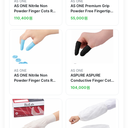
AS ONE
AS ONE
AS ONE Nitrile Non
AS ONE Premium Grip
Powder Finger Cots Roll
Powder Free Fingertip
Land others
Emboss Type L 100
110,400
원
55,000
원
Piecesand others
AS ONE
AS ONE
AS ONE Nitrile Non
ASPURE ASPURE
Powder Finger Cots Roll
Conductive Finger Cots
L
Roll Type S 1440
104,000
원
Piecesand others