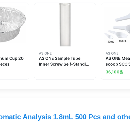
AS ONE
AS ONE
inum Cup 20
AS ONE Sample Tube
AS ONE Mea
ieces
Inner Screw Self-Standing
scoop SCC 5
Type 4mL 1000 Pcsand
1pc bag x 5
36,100
원
others
and others
matic Analysis 1.8mL 500 Pcs and oth