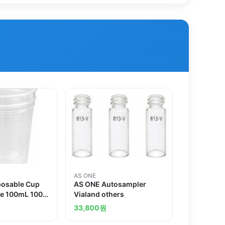
AS ONE
posable Cup
AS ONE Autosampler
e 100mL 1000
Vialand others
thers
33,800
원