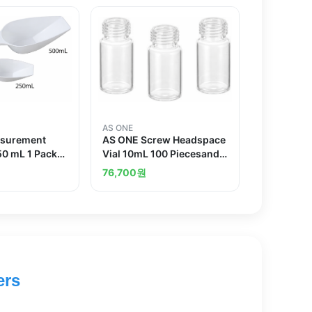
AS ONE
surement
AS ONE Screw Headspace
0 mL 1 Pack
Vial 10mL 100 Piecesand
 bag Included
others
76,700
원
ers