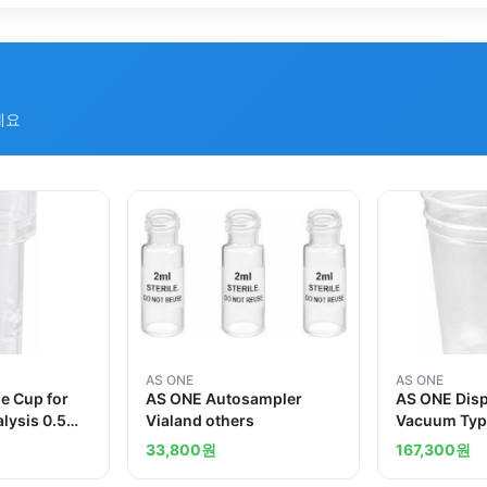
세요
AS ONE
AS ONE
e Cup for
AS ONE Autosampler
AS ONE Dis
alysis 0.5mL
Vialand others
Vacuum Typ
Piecesand o
33,800
원
167,300
원