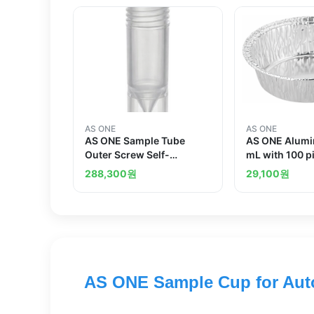
AS ONE
AS ONE
AS ONE Sample Tube
AS ONE Alum
Outer Screw Self-
mL with 100 p
Standing Type 1.2mL 1000
288,300
원
29,100
원
Pcsand others
AS ONE Sample Cup for Auto