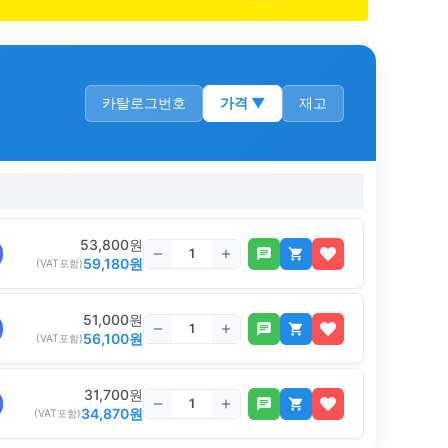
카탈로그번호
가격
▼
재고
53,800
원
59,180
원
(VAT포함)
51,000
원
56,100
원
(VAT포함)
31,700
원
34,870
원
(VAT포함)