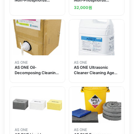
Cleaning Concentration
Cleaning Concentration
32,000
원
Liquid 1kgand others
Liquid 1kgand others
AS ONE
AS ONE
AS ONE Oil-
AS ONE Ultrasonic
Decomposing Cleaning
Cleaner Cleaning Agent
Agent 유지 분해 세척제
For Organic Matter 1and
others
AS ONE
AS ONE