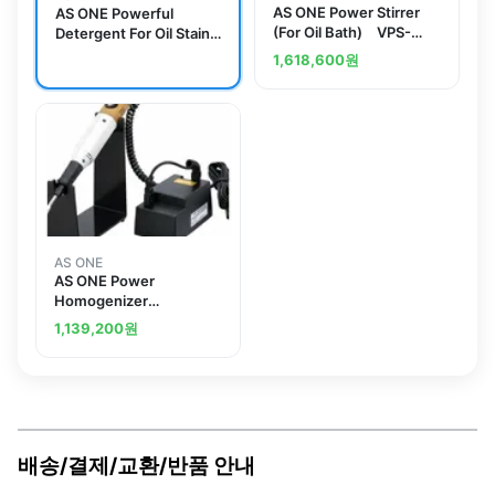
AS ONE Power Stirrer
AS ONE Powerful
(For Oil Bath) VPS-
Detergent For Oil Stains
200SOB
For Business Use Sani-
1,618,600
원
Clear 5kg x 1 Pieceand
others
AS ONE
AS ONE Power
Homogenizer
Portableand others
1,139,200
원
배송/결제/교환/반품 안내