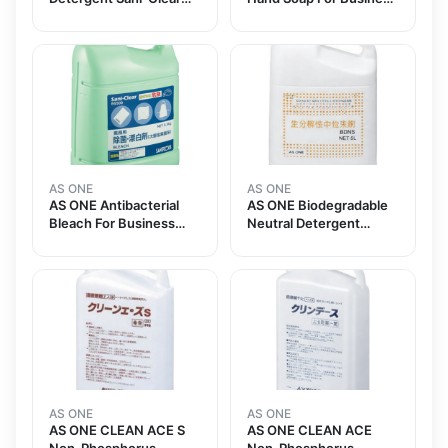
For Business Use 5L x 1
Use Sani-Clear Scent-
Pieceand others
Free 5kg x 1 Pieceand
others
AS ONE
AS ONE
AS ONE Antibacterial
AS ONE Biodegradable
Bleach For Business
Neutral Detergent
Use Sani-Clear 5.5kg x 1
5Land others
Pieceand others
AS ONE
AS ONE
AS ONE CLEAN ACE S
AS ONE CLEAN ACE
Non-Phosphorus
Non-Phosphorus