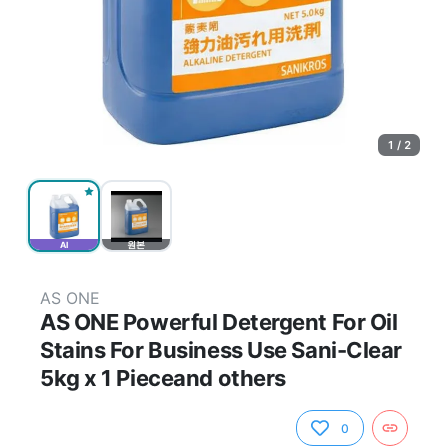
1 / 2
AI
원본
AS ONE
AS ONE Powerful Detergent For Oil
Stains For Business Use Sani-Clear
5kg x 1 Pieceand others
0