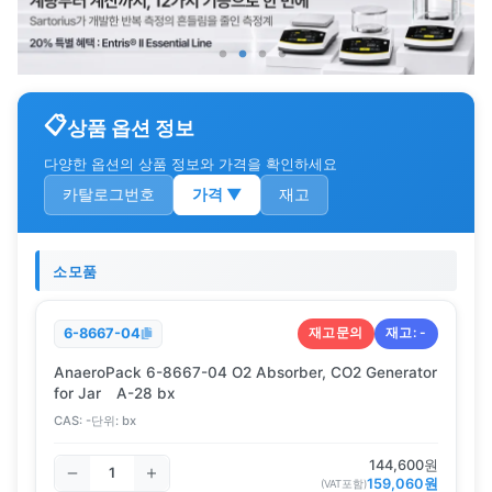
상품 옵션 정보
다양한 옵션의 상품 정보와 가격을 확인하세요
카탈로그번호
가격
▼
재고
소모품
재고문의
재고:
-
6-8667-04
AnaeroPack 6-8667-04 O2 Absorber, CO2 Generator
for Jar A-28 bx
CAS:
-
단위:
bx
144,600
원
159,060
원
(VAT포함)