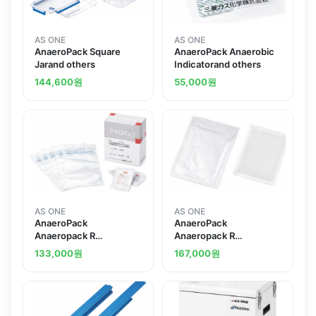
AS ONE
AS ONE
AnaeroPack Square
AnaeroPack Anaerobic
Jarand others
Indicatorand others
144,600
원
55,000
원
AS ONE
AS ONE
AnaeroPack
AnaeroPack
Anaeropack R
Anaeropack R
Microaerophilic A-18
Anaerobic Culture
133,000
원
167,000
원
Agent A-07