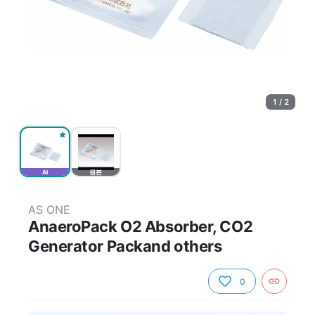
1 / 2
AI
원본
AS ONE
AnaeroPack O2 Absorber, CO2
Generator Packand others
0