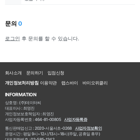
문의
0
로그인
후 문의를 할 수 있습니다.
회사소개
문의하기
입점신청
개인정보처리방침
이용약관
랩스바이
바이오위클리
INFORMATION
상호명 : (주)데이터씨
대표이사 : 최영진
개인정보보호책임자 : 최영진
사업자등록번호 : 464-81-00805
사업자등록증
통신판매업신고 : 2020-서울서초-0268
사업자정보확인
운영시간 : 평일 9시~12시/13시~18시(주말, 공휴일 휴무)
대표전화번호 : 02-585-1342