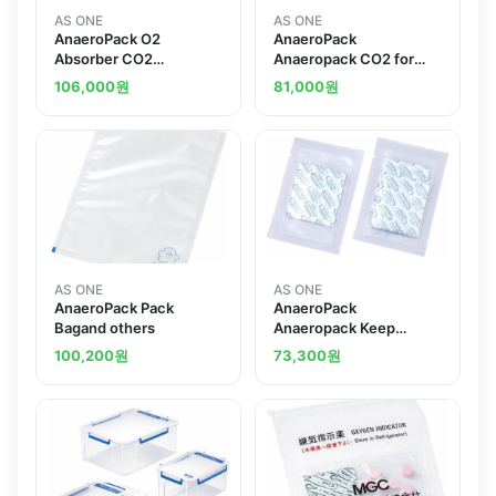
AS ONE
AS ONE
AnaeroPack O2
AnaeroPack
Absorber CO2
Anaeropack CO2 for
Generatorand others
Carbon Gas Cultivation
106,000
원
81,000
원
Jar Agentand others
AS ONE
AS ONE
AnaeroPack Pack
AnaeroPack
Bagand others
Anaeropack Keep
Oxygen Absorber for
100,200
원
73,300
원
Medium Storage Petri
Dish 6 Piecesand others