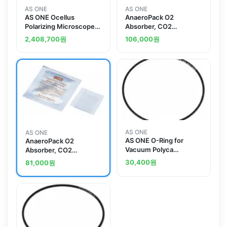
AS ONE
AS ONE
AS ONE Ocellus
AnaeroPack O2
Polarizing Microscope
Absorber, CO2
PL-8510
Generatorand others
2,408,700
원
106,000
원
AS ONE
AS ONE
AS ONE O-Ring for
AnaeroPack O2
Vacuum Polyca
Absorber, CO2
Desiccator G30
Generator Packand
30,400
원
81,000
원
others