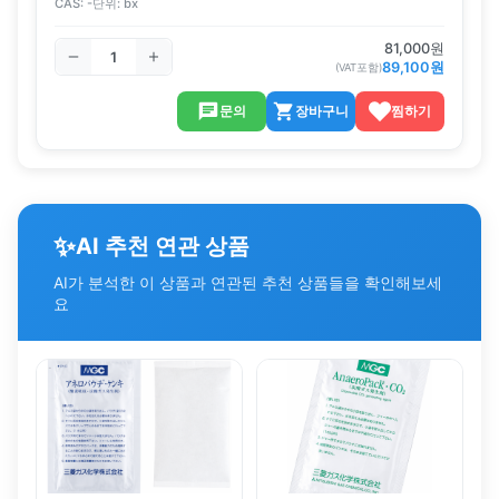
CAS:
-
단위:
bx
81,000
원
89,100
원
(VAT포함)
문의
장바구니
찜하기
✨
AI 추천 연관 상품
AI가 분석한 이 상품과 연관된 추천 상품들을 확인해보세
요