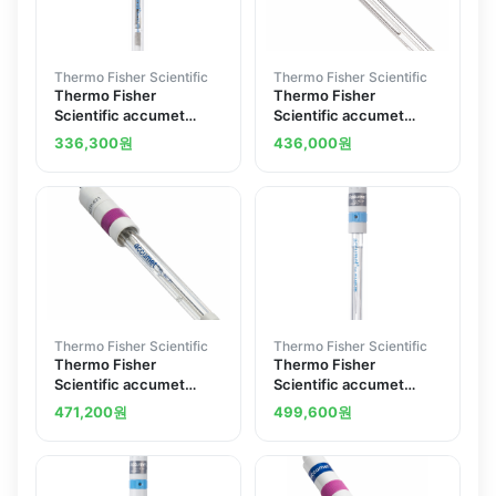
Thermo Fisher Scientific
Thermo Fisher Scientific
Thermo Fisher
Thermo Fisher
Scientific accumet
Scientific accumet
Glass Body Ag AgCl
Liquid-Filled pH ATC
336,300
원
436,000
원
Reference Electrodes -
Epoxy Body
Mercury-Free
Combination Electrodes
- Mercury-Free
Thermo Fisher Scientific
Thermo Fisher Scientific
Thermo Fisher
Thermo Fisher
Scientific accumet
Scientific accumet
Liquid-Filled Mercury-
Glass Body Standard
471,200
원
499,600
원
Free pH ATC Epoxy
Size Combination
Body Combination
Electrodes - Mercury-
Electrodes w BNC and
Free
Mini-phone ATC