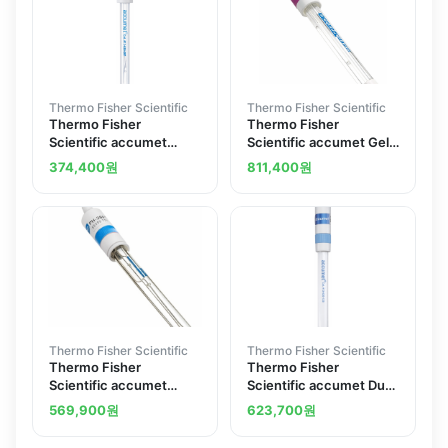
connectors
Thermo Fisher Scientific
Thermo Fisher Scientific
Thermo Fisher
Thermo Fisher
Scientific accumet
Scientific accumet Gel-
Liquid-Filled Polymer
Filled Polymer Body pH
374,400
원
811,400
원
Body Combination
ATC Double-Junction
Electrodes Mercury-
Combination Electrodes
Free
Mercury-Free
Thermo Fisher Scientific
Thermo Fisher Scientific
Thermo Fisher
Thermo Fisher
Scientific accumet
Scientific accumet Dual
Liquid-Filled Epoxy Body
Platinum Pin KF Titration
569,900
원
623,700
원
pH Combination
Electrode - Mercury -
Electrodes Mercury-
Free