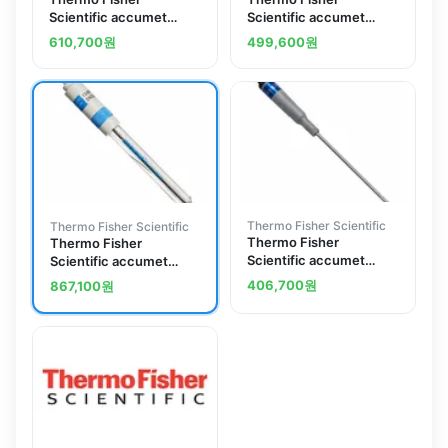
Scientific accumet
Scientific accumet
Micro and Semimicro
Glass Body Standard
610,700
원
499,600
원
Size Glass Combination
Size Combination
Electrodes - Mercury -
Electrodes - Mercury-
Free
Free
Thermo Fisher Scientific
Thermo Fisher Scientific
Thermo Fisher
Thermo Fisher
Scientific accumet
Scientific accumet
Automatic Temperature
Metallic ORP
406,700
원
867,100
원
Compensation Probes -
Combination Electrode
Mercury - Free
- Mercury - Free,
Ag/AgCl Reference;
BNC Connector