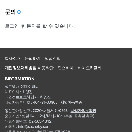
문의
0
로그인
후 문의를 할 수 있습니다.
회사소개
문의하기
입점신청
개인정보처리방침
이용약관
랩스바이
바이오위클리
INFORMATION
상호명 : (주)데이터씨
대표이사 : 최영진
개인정보보호책임자 : 최영진
사업자등록번호 : 464-81-00805
사업자등록증
통신판매업신고 : 2020-서울서초-0268
사업자정보확인
운영시간 : 평일 9시~12시/13시~18시(주말, 공휴일 휴무)
대표전화번호 : 02-585-1342
이메일 : info@cacheby.com
서울특별시 서초구 방배중앙로 175 302호