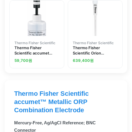
Free
Thermo Fisher Scientific
Thermo Fisher Scientific
Thermo Fisher
Thermo Fisher
Scientific accumet
Scientific Orion
Electrode Reservoir -
Combination pH
59,700
원
639,400
원
Mercury - Free
Electrode semi-micro
tip with waterproof
connector glass body
Thermo Fisher Scientific
accumet™ Metallic ORP
Combination Electrode
Mercury-Free, Ag/AgCl Reference; BNC
Connector