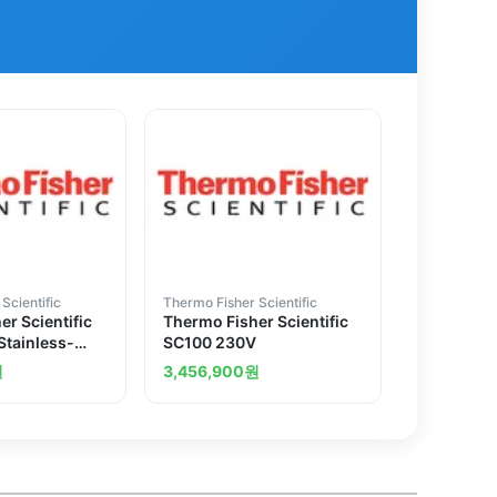
Scientific
Thermo Fisher Scientific
r Scientific
Thermo Fisher Scientific
tainless-
SC100 230V
d Bath
원
3,456,900
원
SC100-S7,
 to
115V/60Hz, 8L