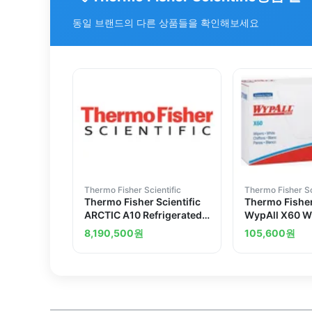
동일 브랜드의 다른 상품들을 확인해보세요
Thermo Fisher Scientific
Thermo Fisher Sc
Thermo Fisher Scientific
Thermo Fisher
ARCTIC A10 Refrigerated
WypAll X60 W
Circulator, SC100-A10 ,
8,190,500
원
105,600
원
-10&deg; to +100&deg;C,
6L, 230V/50Hz