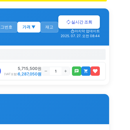
실시간 조회
로그번호
가격
▼
재고
마지막 업데이트
2025. 07. 27. 오전 08:44
5,715,500
원
6,287,050
원
(VAT포함)