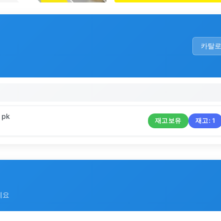
카탈
 pk
재고보유
재고:
1
세요