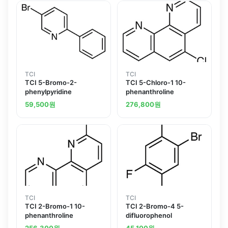
TCI
TCI
TCI 5-Bromo-2-
TCI 5-Chloro-1 10-
phenylpyridine
phenanthroline
59,500
원
276,800
원
TCI
TCI
TCI 2-Bromo-1 10-
TCI 2-Bromo-4 5-
phenanthroline
difluorophenol
256,300
원
45,100
원