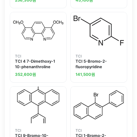
TCI
TCI
TCI 4 7-Dimethoxy-1
TCI 5-Bromo-2-
10-phenanthroline
fluoropyridine
352,600
원
141,500
원
TCI
TCI
TCI 9-Bromo-10-
TCI 1-Bromo-2-