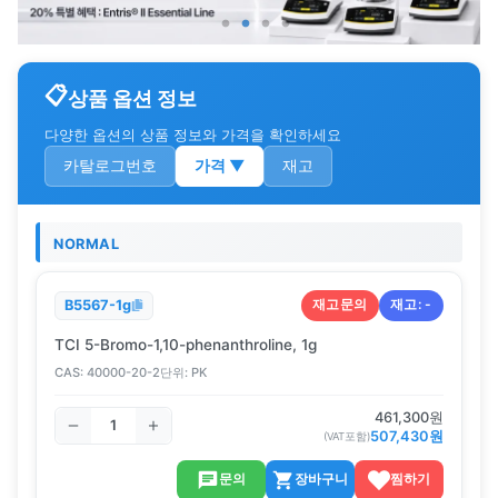
상품 옵션 정보
다양한 옵션의 상품 정보와 가격을 확인하세요
카탈로그번호
가격
▼
재고
NORMAL
재고문의
재고:
-
B5567-1g
TCI 5-Bromo-1,10-phenanthroline, 1g
CAS:
40000-20-2
단위:
PK
461,300
원
507,430
원
(VAT포함)
문의
장바구니
찜하기