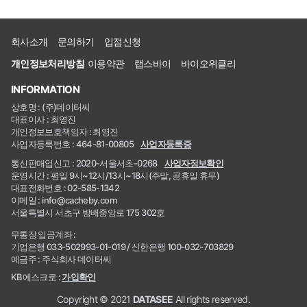
회사소개
문의하기
입점신청
개인정보처리방침
이용약관
랩스바이
바이오위클리
INFORMATION
상호명 : (주)데이터씨
대표이사 : 최영진
개인정보보호책임자 : 최영진
사업자등록번호 : 464-81-00805
사업자등록증
통신판매업신고 : 2020-서울서초-0268
사업자정보확인
운영시간 : 평일 9시~12시/13시~18시(주말, 공휴일 휴무)
대표전화번호 : 02-585-1342
이메일 : info@cacheby.com
서울특별시 서초구 방배중앙로 175 302호
무통장 입금계좌 :
기업은행 033-502993-01-019 / 신한은행 100-032-703829
예금주 : 주식회사 데이터씨
KB에스크로 :
가입확인
Copyright © 2021
DATASEE
All rights reserved.