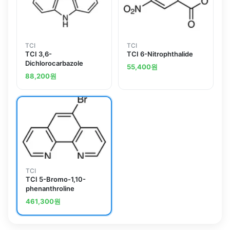
TCI
TCI
TCI 3,6-
TCI 6-Nitrophthalide
Dichlorocarbazole
55,400
원
88,200
원
TCI
TCI 5-Bromo-1,10-
phenanthroline
461,300
원