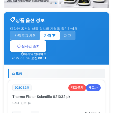
상품 옵션 정보
다양한 옵션의 상품 정보와 가격을 확인하세요
카탈로그번호
가격
▼
재고
실시간 조회
마지막 업데이트
2025. 08. 04. 오전 08:01
소모품
재고문의
재고:
-
921032
Thermo Fisher Scientific 921032 pk
CAS:
-
단위:
pk