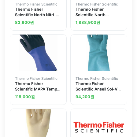
Thermo Fisher Scientific
Thermo Fisher Scientific
Thermo Fisher
Thermo Fisher
Scientific North Nitri-
Scientific North
Knit Lined Size 9 Gloves
Hypalon30 mil Drybox
83,900
원
1,888,900
원
24 in.
Gloves Size 9-3 4
Thermo Fisher Scientific
Thermo Fisher Scientific
Thermo Fisher
Thermo Fisher
Scientific MAPA Temp-
Scientific Ansell Sol-Vex
Tec Heat-Insulated
Nitrile Gloves Unlined
118,000
원
94,200
원
Large Neoprene Gloves
Size 9 13 in.