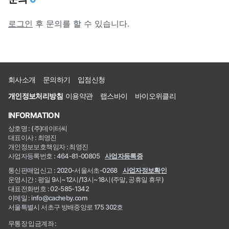
로그인
후 문의를 할 수 있습니다.
회사소개
문의하기
입점신청
개인정보처리방침
이용약관
랩스바이
바이오위클리
INFORMATION
상호명 : (주)데이터씨
대표이사 : 최영진
개인정보보호책임자 : 최영진
사업자등록번호 : 464-81-00805
사업자등록증
통신판매업신고 : 2020-서울서초-0268
사업자정보확인
운영시간 : 평일 9시~12시/13시~18시(주말, 공휴일 휴무)
대표전화번호 : 02-585-1342
이메일 : info@cacheby.com
서울특별시 서초구 방배중앙로 175 302호
무통장 입금계좌 :