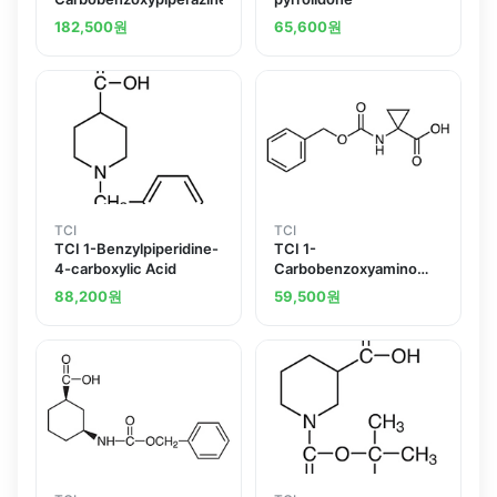
182,500
원
65,600
원
TCI
TCI
TCI 1-Benzylpiperidine-
TCI 1-
4-carboxylic Acid
Carbobenzoxyamino
cyclopropanecarboxylic
88,200
원
59,500
원
Acid