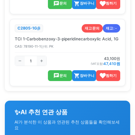
문의
장바구니
찜하기
재고문의
재고:
-
C2805-1G
TCI 1-Carbobenzoxy-3-piperidinecarboxylic Acid, 1G
CAS:
78190-11-1
단위:
PK
43,100
원
47,410
원
(VAT포함)
문의
장바구니
찜하기
✨
AI 추천 연관 상품
AI가 분석한 이 상품과 연관된 추천 상품들을 확인해보세
요