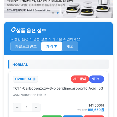
상품 옵션 정보
다양한 옵션의 상품 정보와 가격을 확인하세요
카탈로그번호
가격
▼
재고
NORMAL
재고문의
재고:
-
C2805-5G
TCI 1-Carbobenzoxy-3-piperidinecarboxylic Acid, 5G
CAS:
78190-11-1
단위:
PK
141,500
원
155,650
원
(VAT포함)