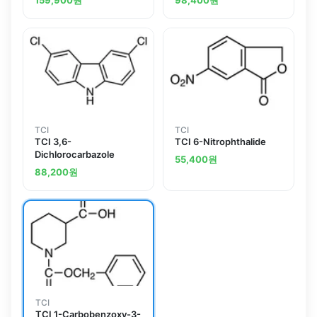
159,900
원
98,400
원
TCI
TCI
TCI 3,6-
TCI 6-Nitrophthalide
Dichlorocarbazole
55,400
원
88,200
원
TCI
TCI 1-Carbobenzoxy-3-