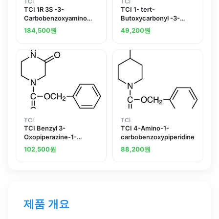
TCI
TCI
TCI 1R 3S -3-
TCI 1- tert-
Carbobenzoxyamino
Butoxycarbonyl -3-
cyclohexanecarboxylic
piperidinecarboxylic
184,500
원
49,200
원
Acid
Acid
TCI
TCI
TCI Benzyl 3-
TCI 4-Amino-1-
Oxopiperazine-1-
carbobenzoxypiperidine
carboxylate
102,500
원
88,200
원
제품 개요