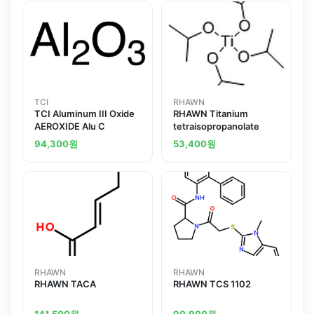
TCI
RHAWN
TCI Aluminum III Oxide
RHAWN Titanium
AEROXIDE Alu C
tetraisopropanolate
94,300
원
53,400
원
RHAWN
RHAWN
RHAWN TACA
RHAWN TCS 1102
141,500
원
90,900
원