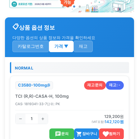
상품 옵션 정보
다양한 옵션의 상품 정보와 가격을 확인하세요
카탈로그번호
가격
▼
재고
NORMAL
재고문의
재고:
-
C3580-100mg
TCI (R,R)-CASA-H, 100mg
CAS:
1819341-33-7
단위:
PK
129,200
원
142,120
원
(VAT포함)
문의
장바구니
찜하기