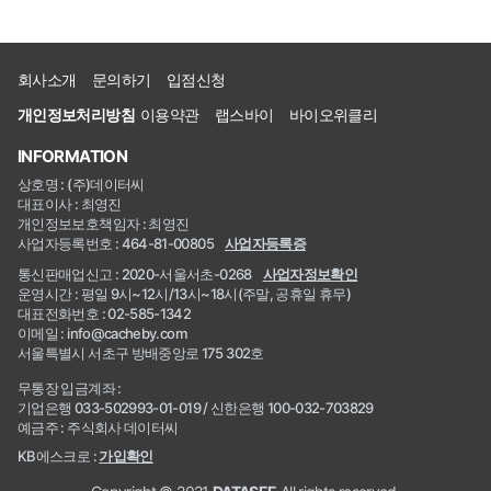
회사소개
문의하기
입점신청
개인정보처리방침
이용약관
랩스바이
바이오위클리
INFORMATION
상호명 : (주)데이터씨
대표이사 : 최영진
개인정보보호책임자 : 최영진
사업자등록번호 : 464-81-00805
사업자등록증
통신판매업신고 : 2020-서울서초-0268
사업자정보확인
운영시간 : 평일 9시~12시/13시~18시(주말, 공휴일 휴무)
대표전화번호 : 02-585-1342
이메일 : info@cacheby.com
서울특별시 서초구 방배중앙로 175 302호
무통장 입금계좌 :
기업은행 033-502993-01-019 / 신한은행 100-032-703829
예금주 : 주식회사 데이터씨
KB에스크로 :
가입확인