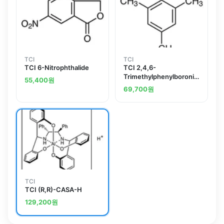
TCI
TCI
TCI 6-Nitrophthalide
TCI 2,4,6-
Trimethylphenylboronic
55,400
원
Acid
69,700
원
TCI
TCI (R,R)-CASA-H
129,200
원