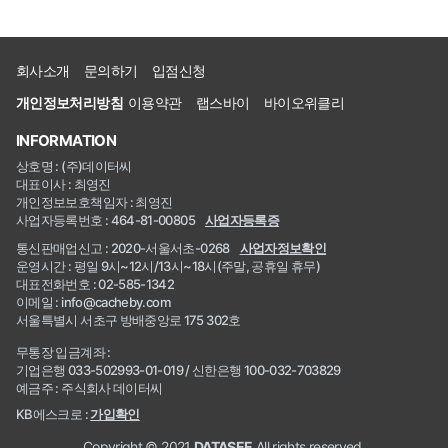
회사소개
문의하기
입점신청
개인정보처리방침
이용약관
랩스바이
바이오위클리
INFORMATION
상호명 : (주)데이터씨
대표이사 : 최영진
개인정보보호책임자 : 최영진
사업자등록번호 : 464-81-00805
사업자등록증
통신판매업신고 : 2020-서울서초-0268
사업자정보확인
운영시간 : 평일 9시~12시/13시~18시(주말, 공휴일 휴무)
대표전화번호 : 02-585-1342
이메일 : info@cacheby.com
서울특별시 서초구 방배중앙로 175 302호
무통장 입금계좌 :
기업은행 033-502993-01-019 / 신한은행 100-032-703829
예금주 : 주식회사 데이터씨
KB에스크로 :
가입확인
Copyright © 2021
DATASEE
All rights reserved.