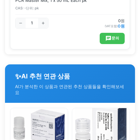
PCR Master Mix, 1 x 50 mL Each pk
CAS:
-
단위:
pk
0
원
0
원
(VAT포함)
문의
✨
AI 추천 연관 상품
AI가 분석한 이 상품과 연관된 추천 상품들을 확인해보세
요