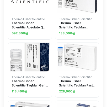
Thermo Fisher Scientific
Thermo Fisher Scientific
Thermo Fisher
Thermo Fisher
Scientific Absolute Q
Scientific TaqMan
Universal DNA Digital
Genotyping Master Mix
592,300
원
138,000
원
PCR Master Mix 5X
1 x 1 mL
Thermo Fisher Scientific
Thermo Fisher Scientific
Thermo Fisher
Thermo Fisher
Scientific TaqMan Gene
Scientific TaqMan Fast
Expression Master Mix 1
Advanced Master Mix
113,400
원
228,900
원
x 5 mL
for qPCR 1 x 1 mL