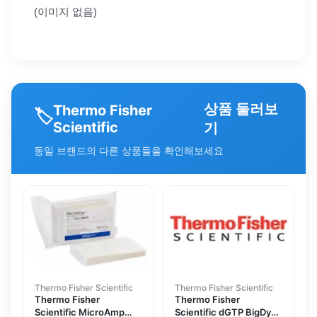
(이미지 없음)
상품 둘러보
Thermo Fisher
🏷️
Scientific
기
동일 브랜드의 다른 상품들을 확인해보세요
Thermo Fisher Scientific
Thermo Fisher Scientific
Thermo Fisher
Thermo Fisher
Scientific MicroAmp
Scientific dGTP BigDye