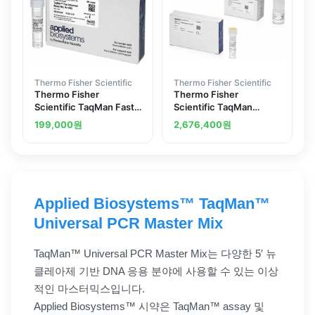
Thermo Fisher Scientific
Thermo Fisher Scientific
Thermo Fisher
Thermo Fisher
Scientific TaqMan Fast
Scientific TaqMan
Advanced Master Mix
PreAmp Master Mix Kit
199,000
원
2,676,400
원
for qPCR no UNG 1 mL
Applied Biosystems™ TaqMan™
Universal PCR Master Mix
TaqMan™ Universal PCR Master Mix는 다양한 5′ 뉴
클레아제 기반 DNA 응용 분야에 사용할 수 있는 이상
적인 마스터믹스입니다.
Applied Biosystems™ 시약은 TaqMan™ assay 및