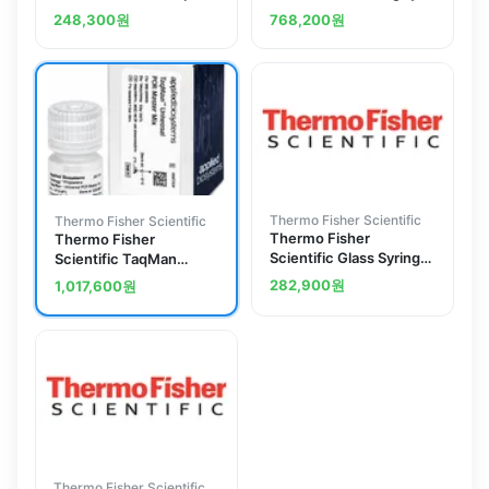
Clear Adhesive Film
Terminator v1.0 &amp;
248,300
원
768,200
원
v3.0 5X Sequencing
Buffer
Thermo Fisher Scientific
Thermo Fisher Scientific
Thermo Fisher
Thermo Fisher
Scientific Glass Syringe,
Scientific TaqMan
1.0 mL
Universal PCR Master
282,900
원
1,017,600
원
Mix, 1 x 5 mL
Thermo Fisher Scientific