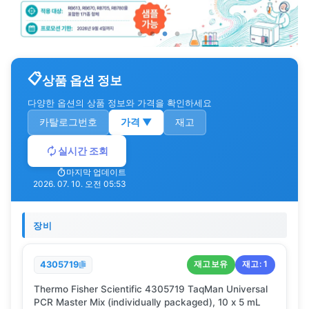
상품 옵션 정보
다양한 옵션의 상품 정보와 가격을 확인하세요
카탈로그번호
가격
▼
재고
실시간 조회
마지막 업데이트
2026. 07. 10. 오전 05:53
장비
재고보유
재고:
1
4305719
Thermo Fisher Scientific 4305719 TaqMan Universal
PCR Master Mix (individually packaged), 10 x 5 mL