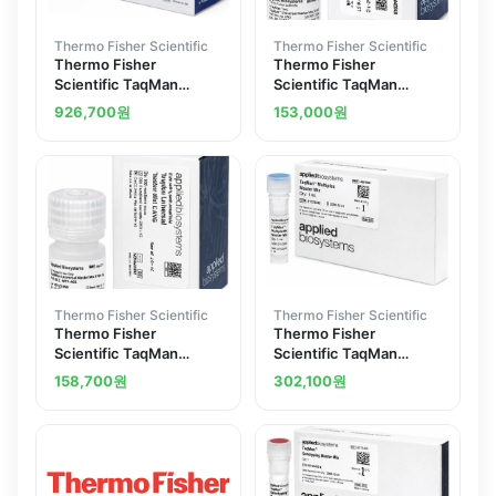
Thermo Fisher Scientific
Thermo Fisher Scientific
Thermo Fisher
Thermo Fisher
Scientific TaqMan
Scientific TaqMan
Universal PCR Master
Universal Master Mix II
926,700
원
153,000
원
Mix no AmpErase UNG 1
no UNG 1 x 5 mL
x 5 mL 200 reactions
Thermo Fisher Scientific
Thermo Fisher Scientific
Thermo Fisher
Thermo Fisher
Scientific TaqMan
Scientific TaqMan
Universal Master Mix II
Multiplex Master Mix 1
158,700
원
302,100
원
with UNG 1 x 5 mL
mL