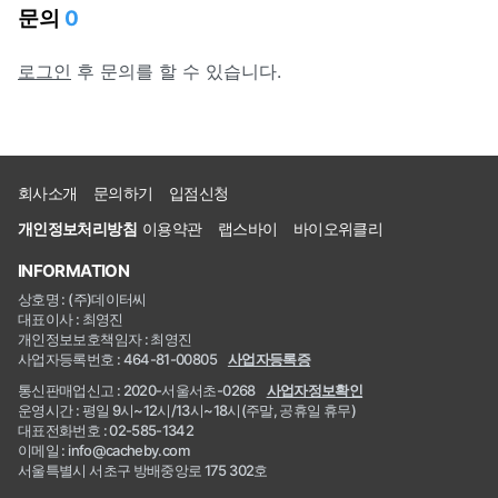
문의
0
로그인
후 문의를 할 수 있습니다.
회사소개
문의하기
입점신청
개인정보처리방침
이용약관
랩스바이
바이오위클리
INFORMATION
상호명 : (주)데이터씨
대표이사 : 최영진
개인정보보호책임자 : 최영진
사업자등록번호 : 464-81-00805
사업자등록증
통신판매업신고 : 2020-서울서초-0268
사업자정보확인
운영시간 : 평일 9시~12시/13시~18시(주말, 공휴일 휴무)
대표전화번호 : 02-585-1342
이메일 : info@cacheby.com
서울특별시 서초구 방배중앙로 175 302호