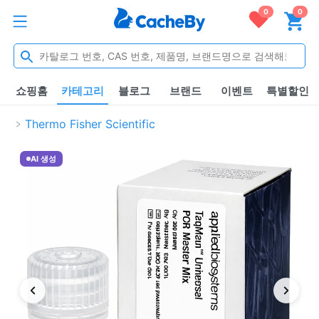
0
0
쇼핑홈
카테고리
블로그
브랜드
이벤트
특별할인
Thermo Fisher Scientific
AI 생성