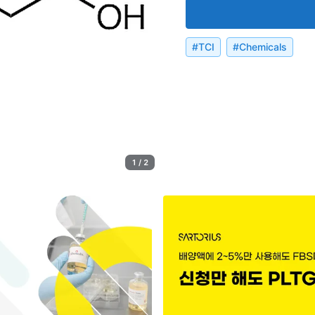
#
TCI
#
Chemicals
1 / 2