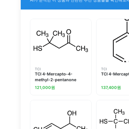
TCI
TCI
TCI 4-Mercapto-4-
TCI 4-Mercap
methyl-2-pentanone
121,000
원
137,400
원