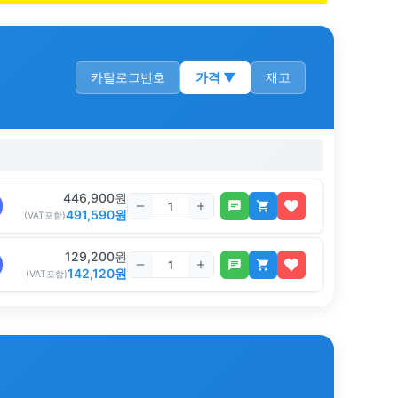
카탈로그번호
가격
▼
재고
446,900
원
491,590
원
(VAT포함)
129,200
원
142,120
원
(VAT포함)