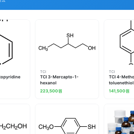
TCI
TCI
topyridine
TCI 3-Mercapto-1-
TCI 4-Metho
hexanol
toluenethiol
223,500
원
141,500
원