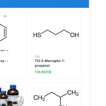
TCI
xy- -
TCI 3-Mercapto-1-
propanol
118,900
원