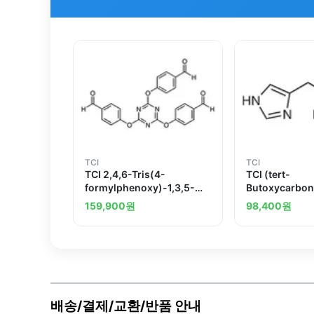
TCI
TCI
TCI 2,4,6-Tris(4-
TCI (tert-
formylphenoxy)-1,3,5-
Butoxycarbon
triazine
histidine
159,900
원
98,400
원
배송/결제/교환/반품 안내