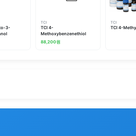
TCI
TCI
to-3-
TCI 4-
TCI 4-Methy
anol
Methoxybenzenethiol
88,200
원