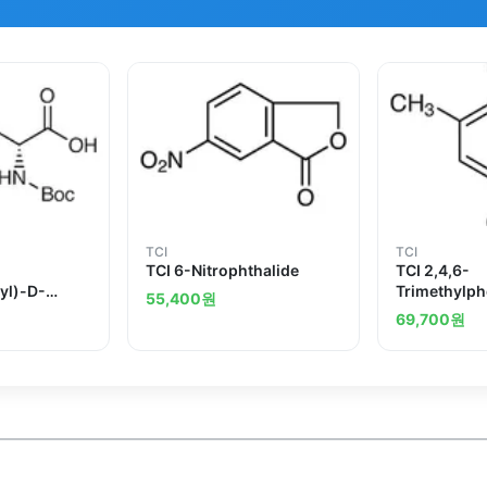
TCI
TCI
TCI 6-Nitrophthalide
TCI 2,4,6-
yl)-D-
Trimethylph
55,400
원
Acid
69,700
원