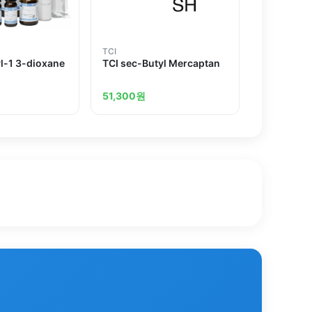
TCI
l-1 3-dioxane
TCI sec-Butyl Mercaptan
51,300
원