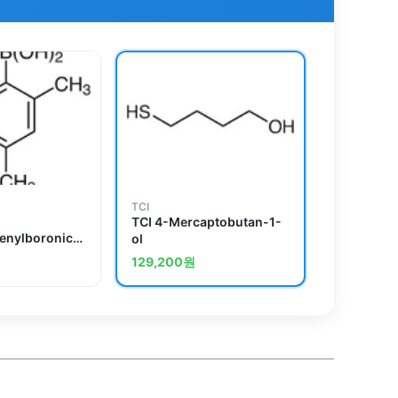
TCI
TCI 4-Mercaptobutan-1-
enylboronic
ol
129,200
원