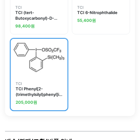
TCI
TCI
TCI (tert-
TCI 6-Nitrophthalide
Butoxycarbonyl)-D-
55,400
원
histidine
98,400
원
TCI
TCI Phenyl[2-
(trimethylsilyl)phenyl]iodonium
Trifluoromethanesulfonate
205,000
원