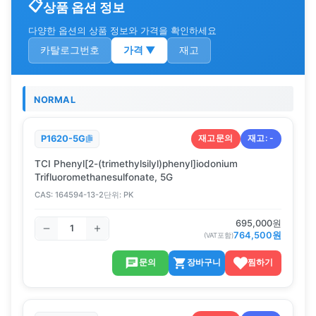
상품 옵션 정보
다양한 옵션의 상품 정보와 가격을 확인하세요
카탈로그번호
가격
▼
재고
NORMAL
재고문의
재고:
-
P1620-5G
TCI Phenyl[2-(trimethylsilyl)phenyl]iodonium
Trifluoromethanesulfonate, 5G
CAS:
164594-13-2
단위:
PK
695,000
원
764,500
원
(VAT포함)
문의
장바구니
찜하기