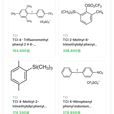
TCI
TCI
TCI 4- Trifluoromethyl
TCI 2-Methyl-6-
phenyl 2 4 6-
trimethylsilyl phenyl
trimethylphenyl
Trifluoromethanesulfonate
194,800
원
358,800
원
iodonium
Trifluoromethanesulfonate
TCI
TCI
TCI 4-Methyl-2-
TCI 4-Nitrophenyl
trimethylsilyl phenyl
phenyl iodonium
Trifluoromethanesulfonate
Trifluoromethanesulfonate
174,300
원
278,800
원