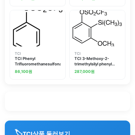
TCI
TCI
TCI Phenyl
TCI 3-Methoxy-2-
Trifluoromethanesulfonate
trimethylsilyl phenyl
Trifluoromethanesulfonate
86,100
원
287,000
원
🏷️
상품 둘러보기
TCI