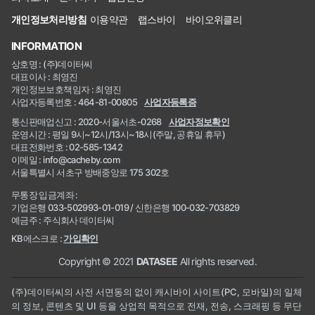
개인정보처리방침
이용약관
랩스바이
바이오위클리
INFORMATION
상호명 : (주)데이터씨
대표이사 : 최영진
개인정보보호책임자 : 최영진
사업자등록번호 : 464-81-00805
사업자등록증
통신판매업신고 : 2020-서울서초-0268
사업자정보확인
운영시간 : 평일 9시~12시/13시~18시(주말, 공휴일 휴무)
대표전화번호 : 02-585-1342
이메일 : info@cacheby.com
서울특별시 서초구 방배중앙로 175 302호
무통장 입금계좌 :
기업은행 033-502993-01-019 / 신한은행 100-032-703829
예금주 : 주식회사 데이터씨
KB에스크로 :
가입확인
Copyright © 2021
DATASEE
All rights reserved.
(주)데이터씨의 사전 서면동의 없이 캐시바이 사이트(PC, 모바일)의 일체
의 정보, 콘텐츠 및 UI 등을 상업적 목적으로 전재, 전송, 스크래핑 등 무단