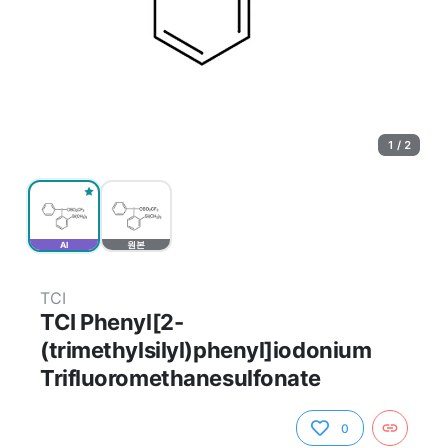
1 / 2
AI
원본
TCI
TCI Phenyl[2-
(trimethylsilyl)phenyl]iodonium
Trifluoromethanesulfonate
0