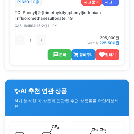
재고문의
재고:
-
P1620-1G
TCI Phenyl[2-(trimethylsilyl)phenyl]iodonium
Trifluoromethanesulfonate, 1G
CAS:
164594-13-2
단위:
PK
205,000
원
225,500
원
(VAT포함)
문의
장바구니
찜하기
✨
AI 추천 연관 상품
AI가 분석한 이 상품과 연관된 추천 상품들을 확인해보세
요