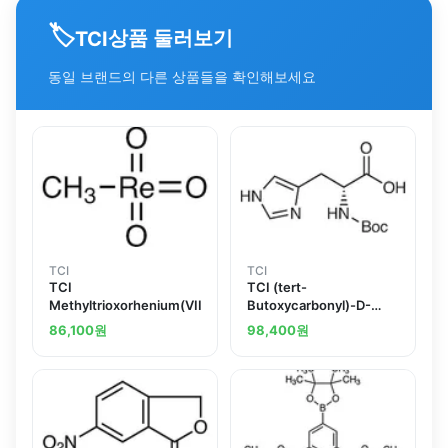
🏷️
상품 둘러보기
TCI
동일 브랜드의 다른 상품들을 확인해보세요
TCI
TCI
TCI
TCI (tert-
Methyltrioxorhenium(VII)
Butoxycarbonyl)-D-
histidine
86,100
원
98,400
원