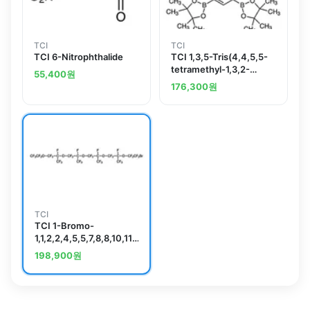
TCI
TCI
TCI 6-Nitrophthalide
TCI 1,3,5-Tris(4,4,5,5-
tetramethyl-1,3,2-
55,400
원
dioxaborolan-2-
176,300
원
yl)benzene
TCI
TCI 1-Bromo-
1,1,2,2,4,5,5,7,8,8,10,11,11,13,14,14,16,16,17,17,17-
henicosafluoro-
198,900
원
4,7,10,13-
tetrakis(trifluoromethyl)-3,6,9,12,15-
pentaoxaheptadecane