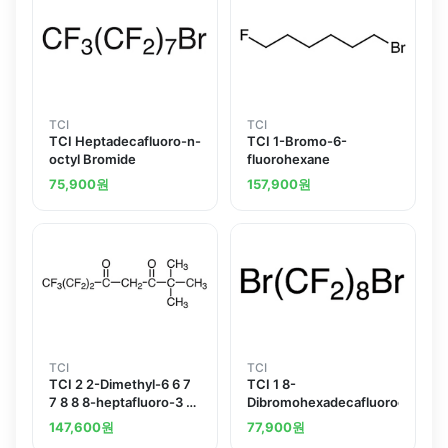
TCI
TCI
TCI Heptadecafluoro-n-
TCI 1-Bromo-6-
octyl Bromide
fluorohexane
75,900
원
157,900
원
TCI
TCI
TCI 2 2-Dimethyl-6 6 7
TCI 1 8-
7 8 8 8-heptafluoro-3 5-
Dibromohexadecafluorooctane
octanedione
147,600
원
77,900
원