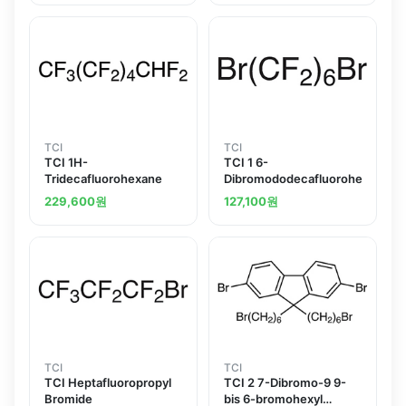
TCI
TCI
TCI 1H-
TCI 1 6-
Tridecafluorohexane
Dibromododecafluorohexane
229,600
원
127,100
원
TCI
TCI
TCI Heptafluoropropyl
TCI 2 7-Dibromo-9 9-
Bromide
bis 6-bromohexyl