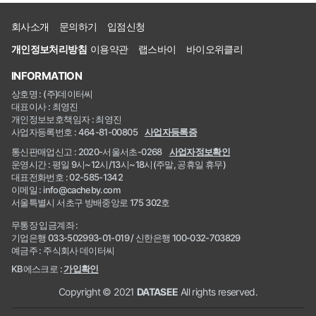
회사소개
문의하기
입점신청
개인정보처리방침
이용약관
랩스바이
바이오위클리
INFORMATION
상호명 : (주)데이터씨
대표이사 : 최영진
개인정보보호책임자 : 최영진
사업자등록번호 : 464-81-00805
사업자등록증
통신판매업신고 : 2020-서울서초-0268
사업자정보확인
운영시간 : 평일 9시~12시/13시~18시(주말, 공휴일 휴무)
대표전화번호 : 02-585-1342
이메일 : info@cacheby.com
서울특별시 서초구 방배중앙로 175 302호
무통장 입금계좌 :
기업은행 033-502993-01-019 / 신한은행 100-032-703829
예금주 : 주식회사 데이터씨
KB에스크로 :
가입확인
Copyright © 2021
DATASEE
All rights reserved.