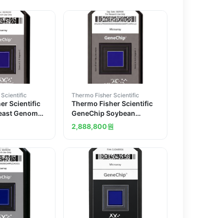
Scientific
Thermo Fisher Scientific
r Scientific
Thermo Fisher Scientific
east Genome
GeneChip Soybean
arrays
Genome Array
2,888,800
원