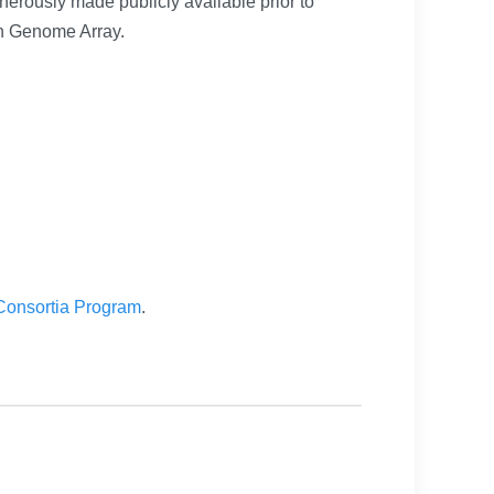
rously made publicly available prior to
on Genome Array.
onsortia Program
.