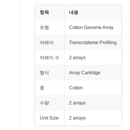
항목
내용
유형
Cotton Genome Array
어레이
Transcriptome Profiling
어레이 수
2 arrays
형식
Array Cartridge
종
Cotton
수량
2 arrays
Unit Size
2 arrays