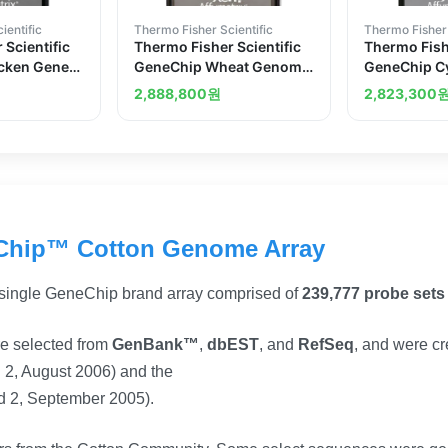
ientific
Thermo Fisher Scientific
Thermo Fisher 
 Scientific
Thermo Fisher Scientific
Thermo Fishe
cken Gene
GeneChip Wheat Genome
GeneChip C
0 arrays
Array 2 arrays
Gene 1.0 ST
2,888,800
원
2,823,300
arrays
Chip™ Cotton Genome Array
 single GeneChip brand array comprised of
239,777 probe sets
re selected from
GenBank™
,
dbEST
, and
RefSeq
, and were cr
2, August 2006) and the
 2, September 2005).