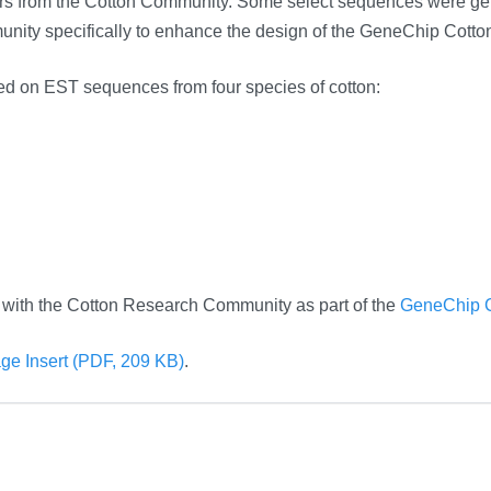
s from the Cotton Community. Some select sequences were gene
unity specifically to enhance the design of the GeneChip Cott
 on EST sequences from four species of cotton:
n with the Cotton Research Community as part of the
GeneChip C
ge Insert (PDF, 209 KB)
.