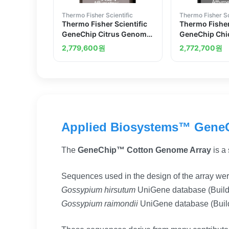
Thermo Fisher Scientific
Thermo Fisher Sc
Thermo Fisher Scientific
Thermo Fisher
GeneChip Citrus Genome
GeneChip Chi
Array 2 arrays
1.0 ST Array 3
2,779,600
원
2,772,700
원
Applied Biosystems™ Gene
The
GeneChip™ Cotton Genome Array
is a
Sequences used in the design of the array we
Gossypium hirsutum
UniGene database (Build 
Gossypium raimondii
UniGene database (Build