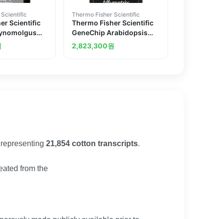
Scientific
Thermo Fisher Scientific
r Scientific
Thermo Fisher Scientific
ynomolgus
GeneChip Arabidopsis
 Array 30
Gene 1.0 ST Array 30
원
2,823,300
원
arrays
representing
21,854 cotton transcripts
.
eated from the