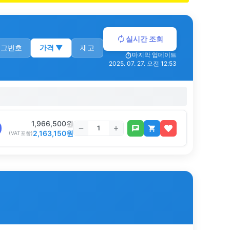
실시간 조회
로그번호
가격
▼
재고
마지막 업데이트
2025. 07. 27. 오전 12:53
1,966,500
원
2,163,150
원
(VAT포함)