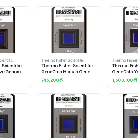
ientific
Thermo Fisher Scientific
Thermo Fisher 
 Scientific
Thermo Fisher Scientific
Thermo Fishe
ize Genome
GeneChip Human Gene
GeneChip Y
s
2.0 ST Array 6 arrays
2.0 Array 2 
745,200
원
1,503,100
원