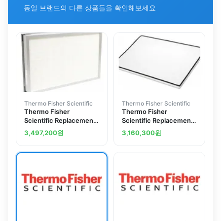
동일 브랜드의 다른 상품들을 확인해보세요
Thermo Fisher Scientific
Thermo Fisher Scientific
Thermo Fisher
Thermo Fisher
Scientific Replacement
Scientific Replacement
Exhaust HEPA Filter for
Supply ULPA Filter,
3,497,200
원
3,160,300
원
Class II Biosafety
Nominal Width: 4 ft.; 48
Cabinets, 19 x 18 x 5.88
x 18 x 3.06 in.
in.; Nominal Width: 3 ft.