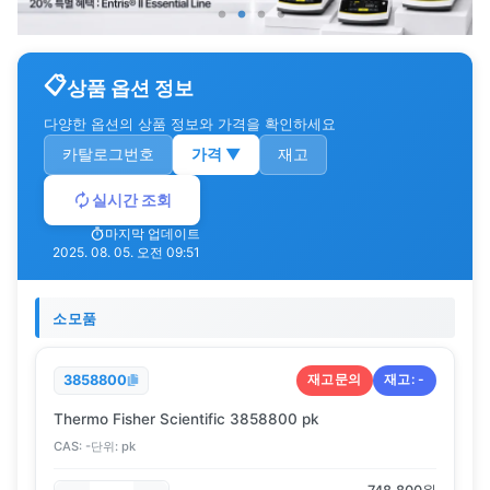
상품 옵션 정보
다양한 옵션의 상품 정보와 가격을 확인하세요
카탈로그번호
가격
▼
재고
실시간 조회
마지막 업데이트
2025. 08. 05. 오전 09:51
소모품
재고문의
재고:
-
3858800
Thermo Fisher Scientific 3858800 pk
CAS:
-
단위:
pk