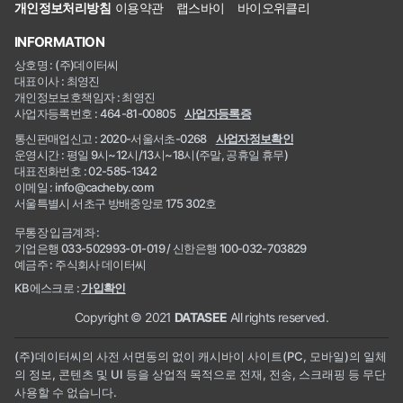
개인정보처리방침
이용약관
랩스바이
바이오위클리
INFORMATION
상호명 : (주)데이터씨
대표이사 : 최영진
개인정보보호책임자 : 최영진
사업자등록번호 : 464-81-00805
사업자등록증
통신판매업신고 : 2020-서울서초-0268
사업자정보확인
운영시간 : 평일 9시~12시/13시~18시(주말, 공휴일 휴무)
대표전화번호 : 02-585-1342
이메일 : info@cacheby.com
서울특별시 서초구 방배중앙로 175 302호
무통장 입금계좌 :
기업은행 033-502993-01-019 / 신한은행 100-032-703829
예금주 : 주식회사 데이터씨
KB에스크로 :
가입확인
Copyright © 2021
DATASEE
All rights reserved.
(주)데이터씨의 사전 서면동의 없이 캐시바이 사이트(PC, 모바일)의 일체
의 정보, 콘텐츠 및 UI 등을 상업적 목적으로 전재, 전송, 스크래핑 등 무단
사용할 수 없습니다.