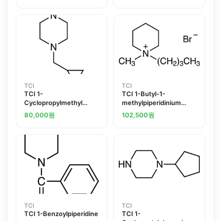
TCI
TCI
TCI 1-
TCI 1-Butyl-1-
Cyclopropylmethyl
methylpiperidinium
piperazine
Bromide
80,000
원
102,500
원
TCI
TCI
TCI 1-Benzoylpiperidine
TCI 1-