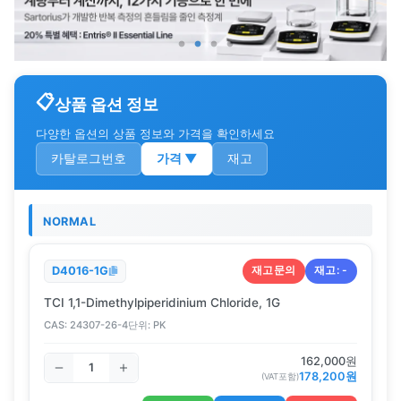
상품 옵션 정보
다양한 옵션의 상품 정보와 가격을 확인하세요
카탈로그번호
가격
▼
재고
NORMAL
재고문의
재고:
-
D4016-1G
TCI 1,1-Dimethylpiperidinium Chloride, 1G
CAS:
24307-26-4
단위:
PK
162,000
원
178,200
원
(VAT포함)