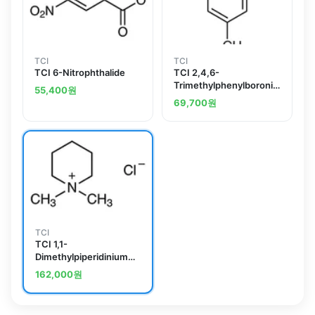
TCI
TCI
TCI 6-Nitrophthalide
TCI 2,4,6-
Trimethylphenylboronic
55,400
원
Acid
69,700
원
TCI
TCI 1,1-
Dimethylpiperidinium
Chloride
162,000
원