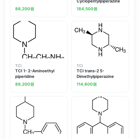
Cyclopentylpiperazine
88,200
원
184,500
원
TCI
TCI
TCI 1- 2-Aminoethyl
TCI trans-2 5-
piperidine
Dimethylpiperazine
88,200
원
114,800
원