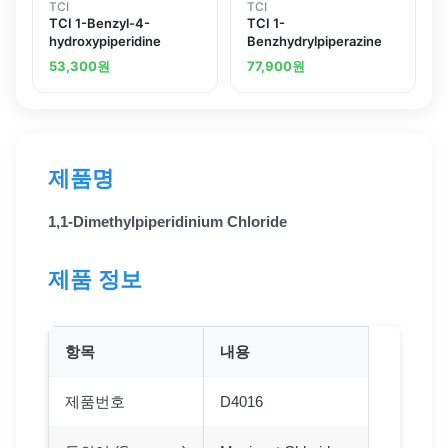
TCI
TCI
TCI 1-Benzyl-4-
TCI 1-
hydroxypiperidine
Benzhydrylpiperazine
53,300
원
77,900
원
제품명
1,1-Dimethylpiperidinium Chloride
제품 정보
항목
내용
제품번호
D4016