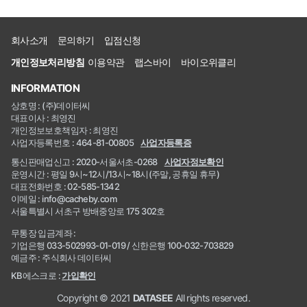
회사소개
문의하기
입점신청
개인정보처리방침
이용약관
랩스바이
바이오위클리
INFORMATION
상호명 : (주)데이터씨
대표이사 : 최영진
개인정보보호책임자 : 최영진
사업자등록번호 : 464-81-00805
사업자등록증
통신판매업신고 : 2020-서울서초-0268
사업자정보확인
운영시간 : 평일 9시~12시/13시~18시(주말, 공휴일 휴무)
대표전화번호 : 02-585-1342
이메일 : info@cacheby.com
서울특별시 서초구 방배중앙로 175 302호
무통장 입금계좌 :
기업은행 033-502993-01-019 / 신한은행 100-032-703829
예금주 : 주식회사 데이터씨
KB에스크로 :
가입확인
Copyright © 2021
DATASEE
All rights reserved.