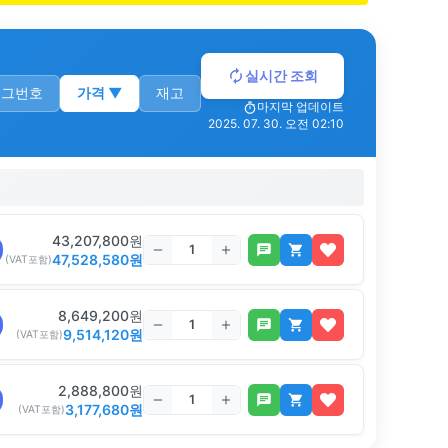
실시간 조회
로그번호
가격
▼
재고
마지막 업데이트
2025. 07. 30. 오전 02:10
43,207,800
원
47,528,580
원
(VAT포함)
8,649,200
원
9,514,120
원
(VAT포함)
2,888,800
원
3,177,680
원
(VAT포함)