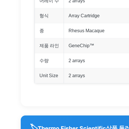
어레이 수
2 arrays
형식
Array Cartridge
종
Rhesus Macaque
제품 라인
GeneChip™
수량
2 arrays
Unit Size
2 arrays
🏷️
상품 둘
Thermo Fisher Scientific