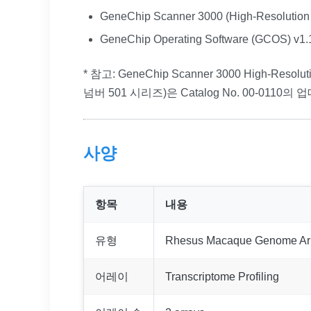
GeneChip Scanner 3000 (High-Resoluti
GeneChip Operating Software (GCOS) v1.
* 참고: GeneChip Scanner 3000 High
넘버 501 시리즈)은 Catalog No. 00-011
사양
항목
내용
유형
Rhesus Macaque Genome Ar
어레이
Transcriptome Profiling