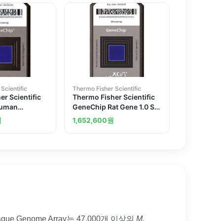
Scientific
Thermo Fisher Scientific
r Scientific
Thermo Fisher Scientific
Human
GeneChip Rat Gene 1.0 ST
me Array 2.0
Array 2 arrays
원
1,652,600
원
e Genome Array는 47,000개 이상의
M.