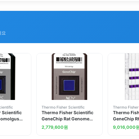
세요
ientific
Thermo Fisher Scientific
Thermo Fisher 
 Scientific
Thermo Fisher Scientific
Thermo Fishe
nomolgus
GeneChip Rat Genome
GeneChip Rh
.0 ST Array
230 2.0 Array 2 arrays
ST Array Pla
2,779,600
원
9,016,000