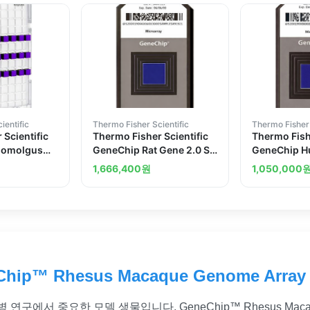
ientific
Thermo Fisher Scientific
Thermo Fisher 
 Scientific
Thermo Fisher Scientific
Thermo Fishe
nomolgus
GeneChip Rat Gene 2.0 ST
GeneChip 
.1 ST Array
Array 6 arrays
Transcripto
1,666,400
원
1,050,000
10 arrays
Chip™ Rhesus Macaque Genome Array
병 연구에서 중요한 모델 생물입니다. GeneChip™ Rhesus Macaqu