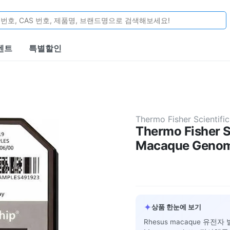
벤트
특별할인
Thermo Fisher Scientific
Thermo Fisher S
Macaque Genome
✦
상품 한눈에 보기
Rhesus macaque 유