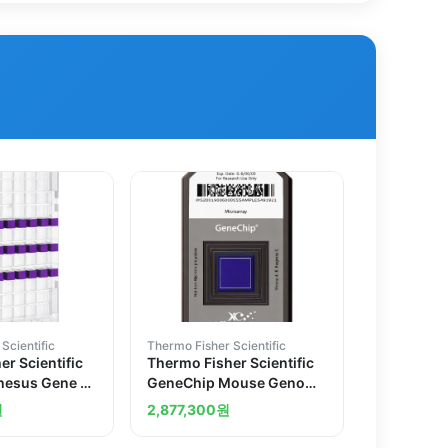
Scientific
Thermo Fisher Scientific
r Scientific
Thermo Fisher Scientific
esus Gene 1.1
GeneChip Mouse Genome
te
430 2.0 Array 2 arrays
원
2,877,300
원