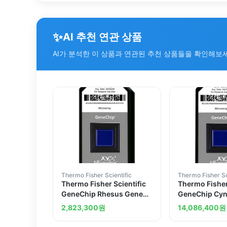
✨
AI 추천 연관 상품
AI가 분석한 이 상품과 연관된 추천 상품들을 확인해보
Thermo Fisher Scientific
Thermo Fisher Sc
Thermo Fisher Scientific
Thermo Fisher
GeneChip Rhesus Gene
GeneChip Cy
1.0 ST Array 30 arrays
Rhesus Gene 1
2,823,300
원
14,086,400
원