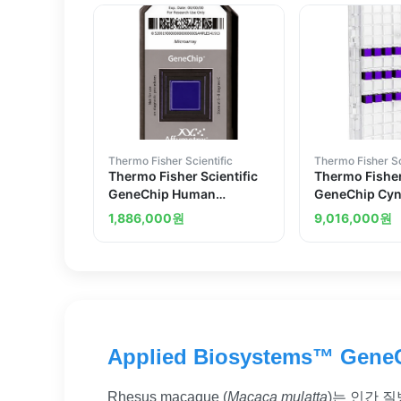
Thermo Fisher Scientific
Thermo Fisher Sc
Thermo Fisher Scientific
Thermo Fisher
GeneChip Human
GeneChip Cy
Genome U133A 2.0 Array
Rhesus Gene 1
1,886,000
원
9,016,000
원
6 arrays
Plate
Applied Biosystems™ Gene
Rhesus macaque (
Macaca mulatta
)는 인간 질