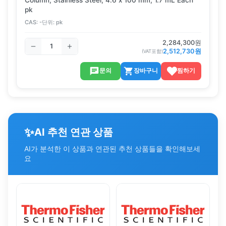
pk
CAS:
-
단위:
pk
2,284,300
원
2,512,730
원
(VAT포함)
문의
장바구니
찜하기
✨
AI 추천 연관 상품
AI가 분석한 이 상품과 연관된 추천 상품들을 확인해보세
요