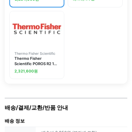
100 mm, 0.3 mL
Stainless Steel, 4.6 x
100 mm, 1.7 mL
Thermo Fisher Scientific
Thermo Fisher
Scientific POROS R2 10
&mu;m Column, 4.6 x
2,321,600
원
100 mm, 1.7 mL
배송/결제/교환/반품 안내
배송 정보