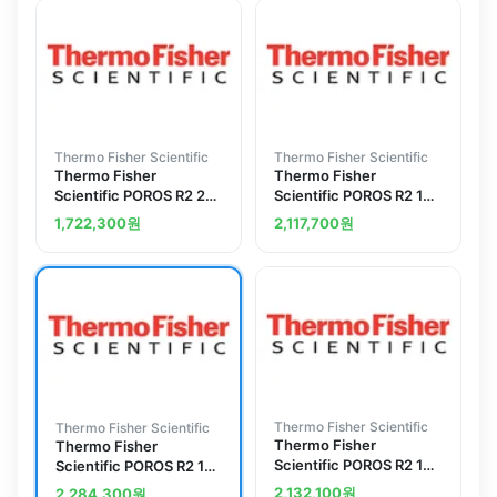
Thermo Fisher Scientific
Thermo Fisher Scientific
Thermo Fisher
Thermo Fisher
Scientific POROS R2 20
Scientific POROS R2 10
&mu;m Column, 2.1 x 30
&mu;m Column,
1,722,300
원
2,117,700
원
mm, 0.1 mL
Stainless Steel, 4.6 x 50
mm, 0.8 mL
Thermo Fisher Scientific
Thermo Fisher Scientific
Thermo Fisher
Thermo Fisher
Scientific POROS R2 10
Scientific POROS R2 10
&mu;m Column, 2.1 x
&mu;m Column,
2,132,100
원
2,284,300
원