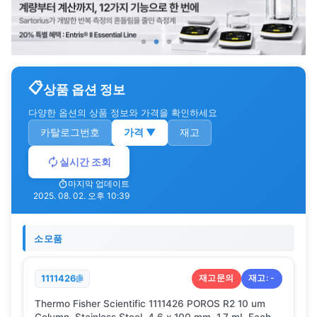
상품 옵션 정보
다양한 옵션의 상품 정보와 가격을 확인하세요
카탈로그번호
가격
▼
재고
실시간 조회
마지막 업데이트
2025. 08. 02. 오후 10:39
소모품
재고문의
재고:
-
1111426
Thermo Fisher Scientific 1111426 POROS R2 10 um
Column, Stainless Steel, 4.6 x 100 mm, 1.7 mL Each