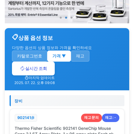
상품 옵션 정보
다양한 옵션의 상품 정보와 가격을 확인하세요
카탈로그번호
가격
▼
재고
실시간 조회
마지막 업데이트
2025. 07. 22. 오후 09:08
장비
재고문의
재고:
-
902141
Thermo Fisher Scientific 902141 GeneChip Mouse
Gene 2.1 ST Array Plate, 1 x 96 array plate Each pk