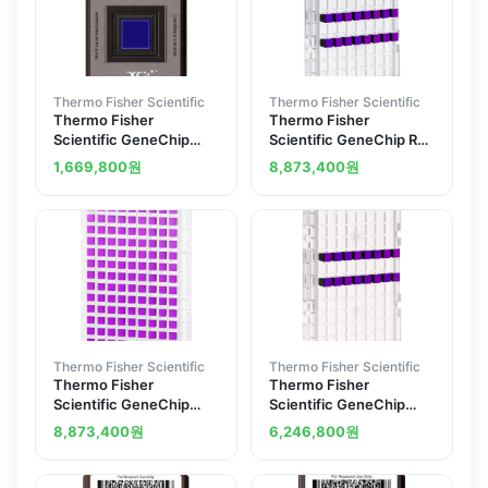
Thermo Fisher Scientific
Thermo Fisher Scientific
Thermo Fisher
Thermo Fisher
Scientific GeneChip
Scientific GeneChip Rat
Mouse Gene 2.0 ST
Gene 2.1 ST Array Plate
1,669,800
원
8,873,400
원
Array 6 arrays
1 x 24 array plate
Thermo Fisher Scientific
Thermo Fisher Scientific
Thermo Fisher
Thermo Fisher
Scientific GeneChip
Scientific GeneChip
Human Gene 1.1 ST
Human Gene 2.1 ST
8,873,400
원
6,246,800
원
Array Plate 1 x 96 array
Array Plate 1 x 16 array
plate
plate