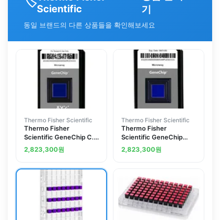
🏷️
Scientific
기
동일 브랜드의 다른 상품들을 확인해보세요
Thermo Fisher Scientific
Thermo Fisher Scientific
Thermo Fisher
Thermo Fisher
Scientific GeneChip C.
Scientific GeneChip
elegans Gene 1.0 ST
Drosophila
2,823,300
원
2,823,300
원
Array, 6 arrays
(melanogaster) Gene
1.0 ST Array, 6 arrays