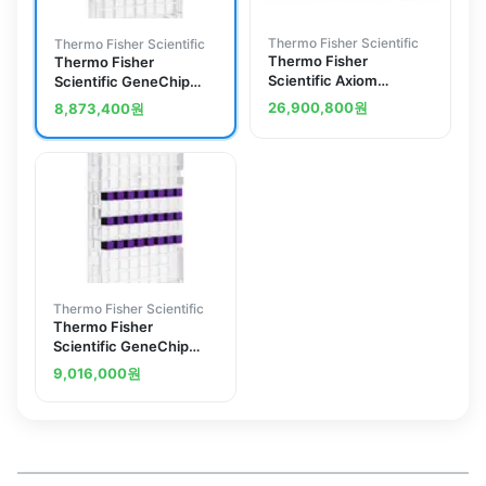
Thermo Fisher Scientific
Thermo Fisher Scientific
Thermo Fisher
Thermo Fisher
Scientific Axiom
Scientific GeneChip
Genome-Wide Chicken
Mouse Gene 2.1 ST
26,900,800
원
8,873,400
원
Array Kit
Array Plate, 1 x 24 array
plate
Thermo Fisher Scientific
Thermo Fisher
Scientific GeneChip
CHO Gene 2.1 ST Array
9,016,000
원
Plate