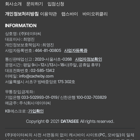
회사소개
문의하기
입점신청
개인정보처리방침
이용약관
랩스바이
바이오위클리
INFORMATION
상호명 : (주)데이터씨
대표이사 : 최영진
개인정보보호책임자 : 최영진
사업자등록번호 : 464-81-00805
사업자등록증
통신판매업신고 : 2020-서울서초-0268
사업자정보확인
운영시간 : 평일 9시~12시/13시~18시(주말, 공휴일 휴무)
대표전화번호 : 02-585-1342
이메일 : info@cacheby.com
서울특별시 서초구 방배중앙로 175 302호
무통장 입금계좌 :
기업은행 033-502993-01-019 / 신한은행 100-032-703829
예금주 : 주식회사 데이터씨
KB에스크로 :
가입확인
Copyright © 2021
DATASEE
All rights reserved.
(주)데이터씨의 사전 서면동의 없이 캐시바이 사이트(PC, 모바일)의 일체