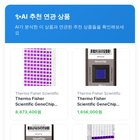
✨
AI 추천 연관 상품
AI가 분석한 이 상품과 연관된 추천 상품들을 확인해보세
요
Thermo Fisher Scientific
Thermo Fisher Scientific
Thermo Fisher
Thermo Fisher
Scientific GeneChip
Scientific GeneChip
Mouse Gene 1.1 ST
Mouse Gene 1.0 ST
8,873,400
원
1,656,000
원
Array Plate 1 x 96 array
Array 2 arrays
plate