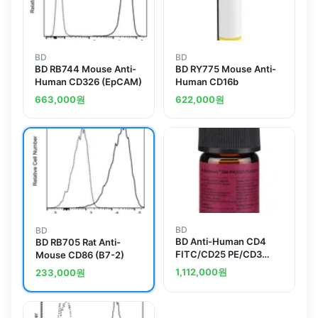
BD
BD
BD RB744 Mouse Anti-
BD RY775 Mouse Anti-
Human CD326 (EpCAM)
Human CD16b
663,000
원
622,000
원
BD
BD
BD Anti-Human CD4
BD RB705 Rat Anti-
FITC/CD25 PE/CD3
Mouse CD86 (B7-2)
PerCP-Cy5.5
1,112,000
원
233,000
원