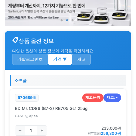
상품 옵션 정보
다양한 옵션의 상품 정보와 가격을 확인하세요
카탈로그번호
가격
▼
재고
소모품
재고문의
재고:
-
570689
BD Ms CD86 (B7-2) RB705 GL1 25ug
CAS:
-
단위:
ea
233,000
원
256,300
원
(VAT포함)