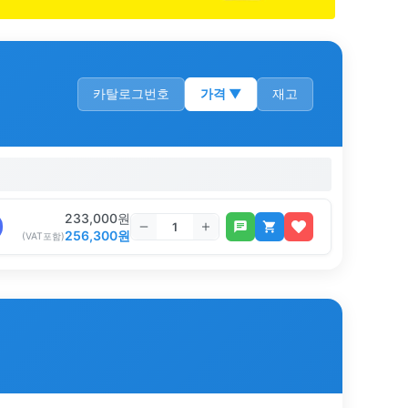
카탈로그번호
가격
▼
재고
233,000
원
256,300
원
(VAT포함)