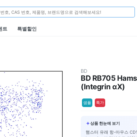
벤트
특별할인
BD
BD RB705 Hamst
(Integrin αX)
샘플
특가
✦
상품 한눈에 보기
햄스터 유래 항-마우스 CD