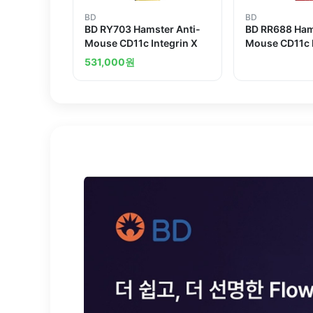
BD
BD
BD RY703 Hamster Anti-
BD RR688 Ham
Mouse CD11c Integrin X
Mouse CD11c I
531,000
원