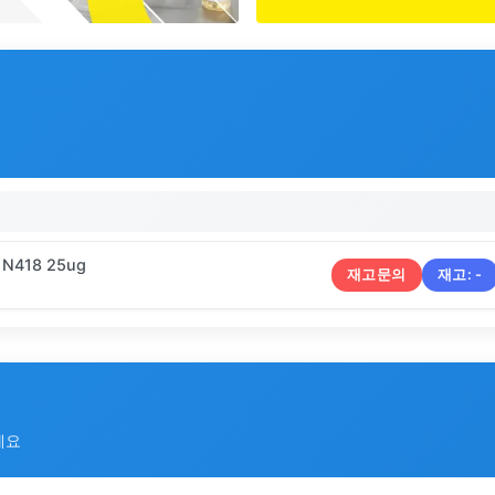
5 N418 25ug
재고문의
재고:
-
세요