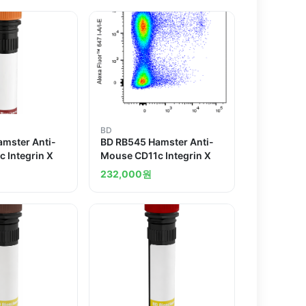
BD
mster Anti-
BD RB545 Hamster Anti-
 Integrin X
Mouse CD11c Integrin X
232,000
원