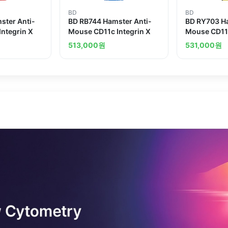
BD
BD
ster Anti-
BD RB744 Hamster Anti-
BD RY703 Ha
ntegrin X
Mouse CD11c Integrin X
Mouse CD11c
513,000
원
531,000
원