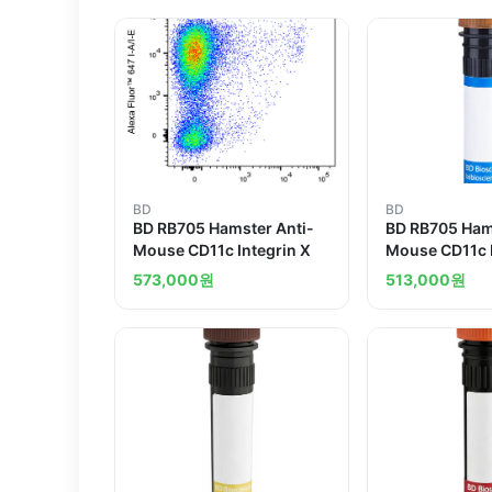
BD
BD
BD RB705 Hamster Anti-
BD RB705 Ham
Mouse CD11c Integrin X
Mouse CD11c I
573,000
원
513,000
원