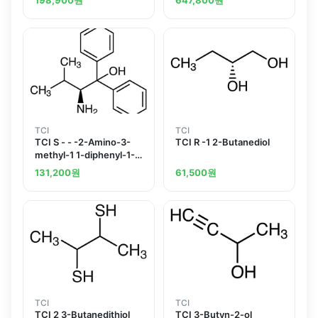
TCI
TCI
TCI S - - -2-Amino-3-
TCI R -1 2-Butanediol
methyl-1 1-diphenyl-1-
butanol
131,200
원
61,500
원
TCI
TCI
TCI 2 3-Butanedithiol
TCI 3-Butyn-2-ol