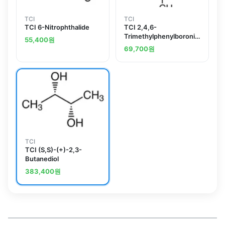
TCI
TCI
TCI 6-Nitrophthalide
TCI 2,4,6-
Trimethylphenylboronic
55,400
원
Acid
69,700
원
TCI
TCI (S,S)-(+)-2,3-
Butanediol
383,400
원