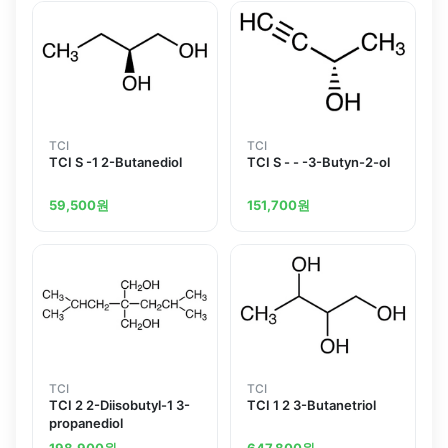
TCI
TCI
TCI S -1 2-Butanediol
TCI S - - -3-Butyn-2-ol
59,500
원
151,700
원
TCI
TCI
TCI 2 2-Diisobutyl-1 3-
TCI 1 2 3-Butanetriol
propanediol
198,900
원
647,800
원