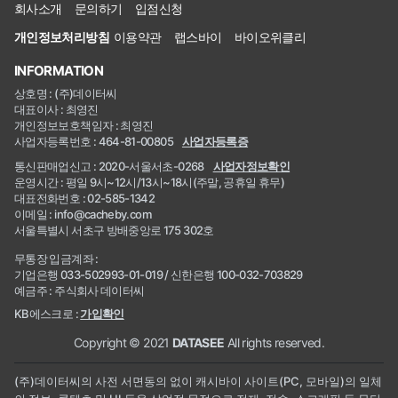
회사소개
문의하기
입점신청
개인정보처리방침
이용약관
랩스바이
바이오위클리
INFORMATION
상호명 : (주)데이터씨
대표이사 : 최영진
개인정보보호책임자 : 최영진
사업자등록번호 : 464-81-00805
사업자등록증
통신판매업신고 : 2020-서울서초-0268
사업자정보확인
운영시간 : 평일 9시~12시/13시~18시(주말, 공휴일 휴무)
대표전화번호 : 02-585-1342
이메일 : info@cacheby.com
서울특별시 서초구 방배중앙로 175 302호
무통장 입금계좌 :
기업은행 033-502993-01-019 / 신한은행 100-032-703829
예금주 : 주식회사 데이터씨
KB에스크로 :
가입확인
Copyright © 2021
DATASEE
All rights reserved.
(주)데이터씨의 사전 서면동의 없이 캐시바이 사이트(PC, 모바일)의 일체