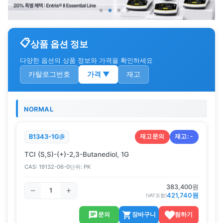
상품 옵션 정보
다양한 옵션의 상품 정보와 가격을 확인하세요
카탈로그번호
가격
▼
재고
NORMAL
재고문의
재고:
-
B1343-1G
TCI (S,S)-(+)-2,3-Butanediol, 1G
CAS:
19132-06-0
단위:
PK
383,400
원
421,740
원
(VAT포함)
문의
장바구니
찜하기