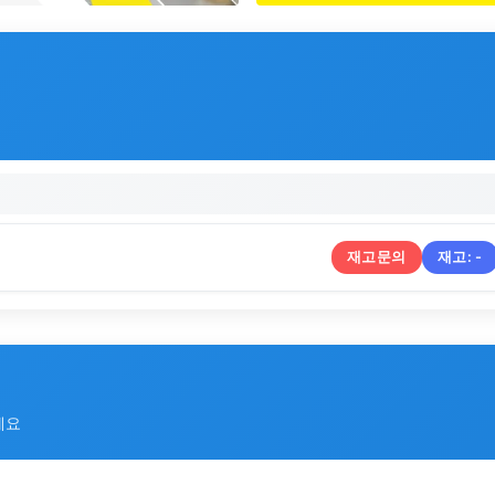
재고문의
재고:
-
세요