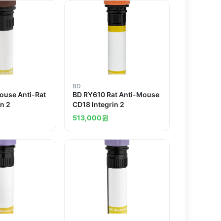
BD
ouse Anti-Rat
BD RY610 Rat Anti-Mouse
in 2
CD18 Integrin 2
513,000
원