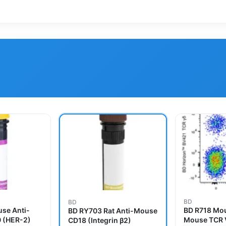
BD
BD
se Anti-
BD R718 Mou
BD RY703 Rat Anti-Mouse
 (HER-2)
Mouse TCR 
CD18 (Integrin β2)