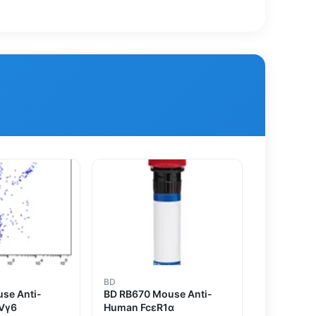
BD
se Anti-
BD RB670 Mouse Anti-
Vγ6
Human FcεR1α