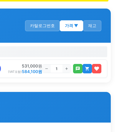
카탈로그번호
가격
▼
재고
531,000
원
584,100
원
(VAT포함)