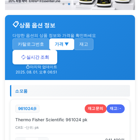
상품 옵션 정보
다양한 옵션의 상품 정보와 가격을 확인하세요
카탈로그번호
가격
▼
재고
실시간 조회
마지막 업데이트
2025. 08. 01. 오후 06:51
소모품
재고문의
재고:
-
961024
Thermo Fisher Scientific 961024 pk
CAS:
-
단위:
pk