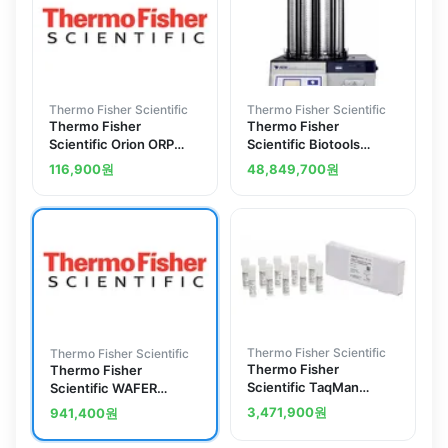
Thermo Fisher Scientific
Thermo Fisher Scientific
Thermo Fisher
Thermo Fisher
Scientific Orion ORP
Scientific Biotools
Standard for Redox/ORP
PetriSwiss PS400
116,900
원
48,849,700
원
Electrodes, 475mL
Thermo Fisher Scientific
Thermo Fisher Scientific
Thermo Fisher
Thermo Fisher
Scientific TaqMan
Scientific WAFER
SARS-CoV-2, Flu A/B,
STORAGE CONTAINER
3,471,900
원
941,400
원
RSV RNA Control