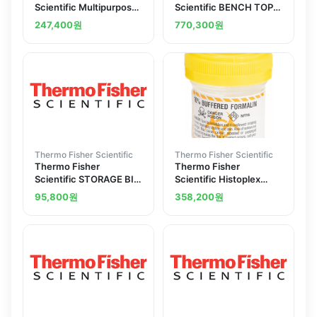
Scientific Multipurpose
Scientific BENCH TOP
Specimen Storage
CONTAINER
247,400
원
770,300
원
Containers
Thermo Fisher Scientific
Thermo Fisher Scientific
Thermo Fisher
Thermo Fisher
Scientific STORAGE BIN
Scientific Histoplex
W MTG BRKT CI
Histology Containers
95,800
원
358,200
원