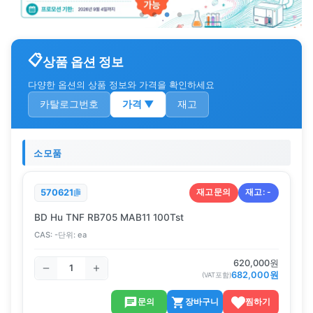
상품 옵션 정보
다양한 옵션의 상품 정보와 가격을 확인하세요
카탈로그번호
가격
▼
재고
소모품
재고문의
재고:
-
570621
BD Hu TNF RB705 MAB11 100Tst
CAS:
-
단위:
ea
620,000
원
682,000
원
(VAT포함)
문의
장바구니
찜하기