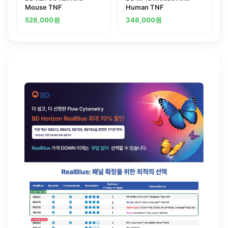
Mouse TNF
Human TNF
528,000
원
348,000
원