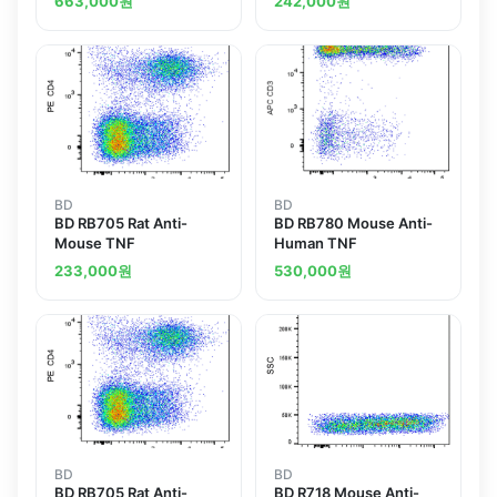
663,000
원
242,000
원
BD
BD
BD RB705 Rat Anti-
BD RB780 Mouse Anti-
Mouse TNF
Human TNF
233,000
원
530,000
원
BD
BD
BD RB705 Rat Anti-
BD R718 Mouse Anti-