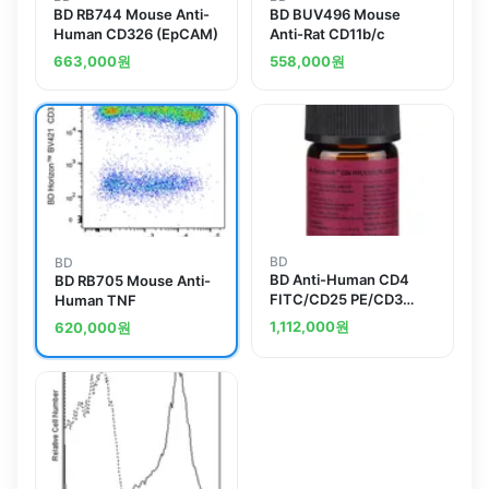
BD RB744 Mouse Anti-
BD BUV496 Mouse
Human CD326 (EpCAM)
Anti-Rat CD11b/c
663,000
원
558,000
원
BD
BD
BD Anti-Human CD4
BD RB705 Mouse Anti-
FITC/CD25 PE/CD3
Human TNF
PerCP-Cy5.5
1,112,000
원
620,000
원