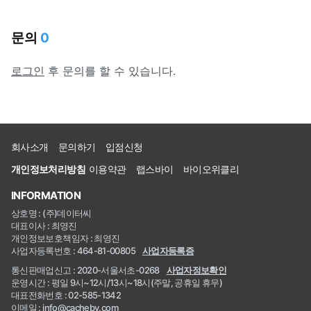
문의
0
로그인
후 문의를 할 수 있습니다.
회사소개
문의하기
입점신청
개인정보처리방침
이용약관
랩스바이
바이오위클리
INFORMATION
상호명 : (주)데이터씨
대표이사 : 최영진
개인정보보호책임자 : 최영진
사업자등록번호 : 464-81-00805
사업자등록증
통신판매업신고 : 2020-서울서초-0268
사업자정보확인
운영시간 : 평일 9시~12시/13시~18시(주말, 공휴일 휴무)
대표전화번호 : 02-585-1342
이메일 : info@cacheby.com